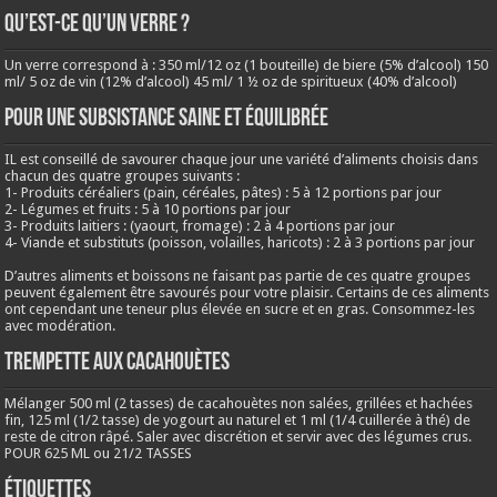
QU’EST-CE QU’UN VERRE ?
Un verre correspond à : 350 ml/12 oz (1 bouteille) de biere (5% d’alcool) 150
ml/ 5 oz de vin (12% d’alcool) 45 ml/ 1 ½ oz de spiritueux (40% d’alcool)
Pour une subsistance saine et équilibrée
IL est conseillé de savourer chaque jour une variété d’aliments choisis dans
chacun des quatre groupes suivants :
1- Produits céréaliers (pain, céréales, pâtes) : 5 à 12 portions par jour
2- Légumes et fruits : 5 à 10 portions par jour
3- Produits laitiers : (yaourt, fromage) : 2 à 4 portions par jour
4- Viande et substituts (poisson, volailles, haricots) : 2 à 3 portions par jour
D’autres aliments et boissons ne faisant pas partie de ces quatre groupes
peuvent également être savourés pour votre plaisir. Certains de ces aliments
ont cependant une teneur plus élevée en sucre et en gras. Consommez-les
avec modération.
Trempette aux cacahouètes
Mélanger 500 ml (2 tasses) de cacahouètes non salées, grillées et hachées
fin, 125 ml (1/2 tasse) de yogourt au naturel et 1 ml (1/4 cuillerée à thé) de
reste de citron râpé. Saler avec discrétion et servir avec des légumes crus.
POUR 625 ML ou 21/2 TASSES
Étiquettes