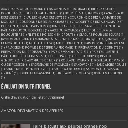
AUX CRABES OU AU HOMARD
(1)
BATONNETS AU FROMAGE
(1)
BIFTECK OU FILET
PORTUGAIS
(1)
BOUCHÉES AU FROMAGE
(1)
BOUCHÉES AU JAMBON
(1)
CANAPÉS AUX
ECREVISSES
(1)
CHAUSSONS AUX CREVETTES
(1)
COURONNE DE RIZ A LA VIANDE DE
MOULUE
(1)
COURONNE DE RIZ AUX CRABES
(1)
CROQUETTE DE RIZ AU HOMARD ET
POISSON
(1)
CRÈME PATISSIÈRE
(1)
DINDE FARCIE
(1)
DRESSAGE ET CUISSON DE LA
PÂTE A CHOUX OU BOUCHÉES
(1)
FARCE AU FROMAGE
(1)
FILET DE BŒUF A LA
BOUQUETIERE
(1)
FILETS DE POISSON EN CROÛTE
(1)
GLACURE POUR LES ECLAIRS
(1)
JAMBOM AU GRATIN
(1)
MARINADE À LA CREME DE MAÏS
(1)
MARQUISE AU JAMBON ET A
LA MORTADELLE
(1)
MILLE FEUILLES
(1)
NID DE PIGEON
(1)
PAIN DE VIANDE MADRILENE
(1)
PALMIERS
(1)
POMMES DE TERRE AU FROMAGE
(1)
PRÉPARATION DU CORNETS
(1)
PRÉPARATION DU CROISSANTS
(1)
PÂTE DE VIANDE (FARCIE)
(1)
PÂTE FEUILLETÉE
(1)
PÂTE FEUILLETÉE OU TRESSES
(1)
PÉTITES PÂTES
(1)
RECETTE KIBBY
(1)
RISOTTO
GENEVOIS
(1)
RIZ AUX FRUITS DE MER
(1)
ROULADE HOMARD
(1)
ROULEAU DE VIANDE
OU DE POISSON
(1)
SACRISTAINS DE FROMAGE
(1)
SANDWICHS
(1)
SANDWICHS ROULÉS
(1)
SARDE DE LULLY EN BELLEVUE
(1)
SAUCE AU BEURRE
(1)
SAUMON OU POISSON
GRATINÉ
(1)
SOUPE A LA PAYSANNE
(1)
TARTE AUX ECREVISSES
(1)
ŒUFS EN ESCALOPE
(1)
Évaluation nutritionnel
Grille d'évaluation de l'état nutritionnel
AMAZON DÉCLARATION DES AFFILIÉS
Faire biscuits aux pépites orange noix