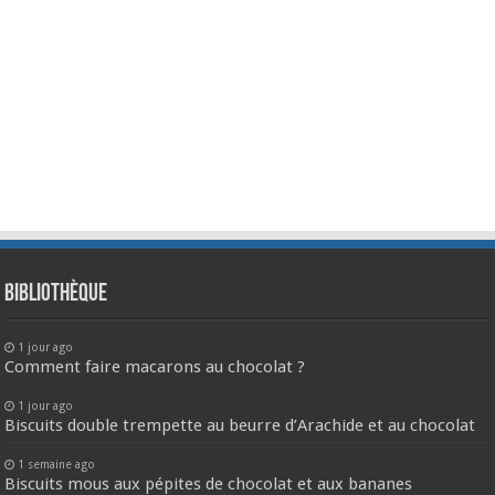
Bibliothèque
1 jour ago
Comment faire macarons au chocolat ?
1 jour ago
Biscuits double trempette au beurre d’Arachide et au chocolat
1 semaine ago
Biscuits mous aux pépites de chocolat et aux bananes