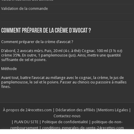
Validation de la commande
Comment préparer de la crème d’avocat ?
Comment préparer de la crème d’avocat ?
D’abord, 2 avocats mûrs. Puis, 20 ml (4 c. à thé) Cognac. 100 ml (3 ½ oz)
crème 35%. En outre, 1 pamplemousse (jus). Ainsi, mettre une quantité
suffisante de sel et poivre.
Méthode
Avant tout, battre l’avocat au mélange avec le cognac, la crème, le jus de
pamplemousse, le sel et le poivre. Passer au chinois ou passoire à mailles
fines.
À propos de 24recettes.com
|
Déclaration des affiliés
|
Mentions Légales
|
Contactez-nous
|
PLAN DU SITE
|
Politique de confidentialité
|
politique-de-non-
remboursement
|
conditions-generales-de-vente-24recettes-com