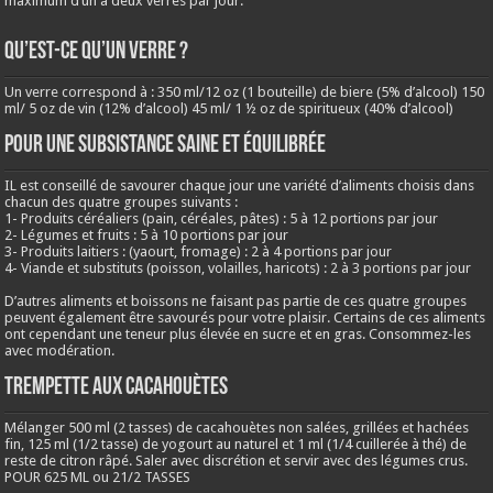
maximum d’un à deux verres par jour.
QU’EST-CE QU’UN VERRE ?
Un verre correspond à : 350 ml/12 oz (1 bouteille) de biere (5% d’alcool) 150
ml/ 5 oz de vin (12% d’alcool) 45 ml/ 1 ½ oz de spiritueux (40% d’alcool)
Pour une subsistance saine et équilibrée
IL est conseillé de savourer chaque jour une variété d’aliments choisis dans
chacun des quatre groupes suivants :
1- Produits céréaliers (pain, céréales, pâtes) : 5 à 12 portions par jour
2- Légumes et fruits : 5 à 10 portions par jour
3- Produits laitiers : (yaourt, fromage) : 2 à 4 portions par jour
4- Viande et substituts (poisson, volailles, haricots) : 2 à 3 portions par jour
D’autres aliments et boissons ne faisant pas partie de ces quatre groupes
peuvent également être savourés pour votre plaisir. Certains de ces aliments
ont cependant une teneur plus élevée en sucre et en gras. Consommez-les
avec modération.
Trempette aux cacahouètes
Mélanger 500 ml (2 tasses) de cacahouètes non salées, grillées et hachées
fin, 125 ml (1/2 tasse) de yogourt au naturel et 1 ml (1/4 cuillerée à thé) de
reste de citron râpé. Saler avec discrétion et servir avec des légumes crus.
POUR 625 ML ou 21/2 TASSES