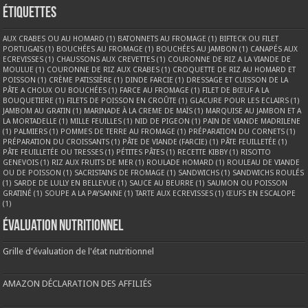
Étiquettes
AUX CRABES OU AU HOMARD
(1)
BATONNETS AU FROMAGE
(1)
BIFTECK OU FILET
PORTUGAIS
(1)
BOUCHÉES AU FROMAGE
(1)
BOUCHÉES AU JAMBON
(1)
CANAPÉS AUX
ECREVISSES
(1)
CHAUSSONS AUX CREVETTES
(1)
COURONNE DE RIZ A LA VIANDE DE
MOULUE
(1)
COURONNE DE RIZ AUX CRABES
(1)
CROQUETTE DE RIZ AU HOMARD ET
POISSON
(1)
CRÈME PATISSIÈRE
(1)
DINDE FARCIE
(1)
DRESSAGE ET CUISSON DE LA
PÂTE A CHOUX OU BOUCHÉES
(1)
FARCE AU FROMAGE
(1)
FILET DE BŒUF A LA
BOUQUETIERE
(1)
FILETS DE POISSON EN CROÛTE
(1)
GLACURE POUR LES ECLAIRS
(1)
JAMBOM AU GRATIN
(1)
MARINADE À LA CREME DE MAÏS
(1)
MARQUISE AU JAMBON ET A
LA MORTADELLE
(1)
MILLE FEUILLES
(1)
NID DE PIGEON
(1)
PAIN DE VIANDE MADRILENE
(1)
PALMIERS
(1)
POMMES DE TERRE AU FROMAGE
(1)
PRÉPARATION DU CORNETS
(1)
PRÉPARATION DU CROISSANTS
(1)
PÂTE DE VIANDE (FARCIE)
(1)
PÂTE FEUILLETÉE
(1)
PÂTE FEUILLETÉE OU TRESSES
(1)
PÉTITES PÂTES
(1)
RECETTE KIBBY
(1)
RISOTTO
GENEVOIS
(1)
RIZ AUX FRUITS DE MER
(1)
ROULADE HOMARD
(1)
ROULEAU DE VIANDE
OU DE POISSON
(1)
SACRISTAINS DE FROMAGE
(1)
SANDWICHS
(1)
SANDWICHS ROULÉS
(1)
SARDE DE LULLY EN BELLEVUE
(1)
SAUCE AU BEURRE
(1)
SAUMON OU POISSON
GRATINÉ
(1)
SOUPE A LA PAYSANNE
(1)
TARTE AUX ECREVISSES
(1)
ŒUFS EN ESCALOPE
(1)
Évaluation nutritionnel
Grille d'évaluation de l'état nutritionnel
AMAZON DÉCLARATION DES AFFILIÉS