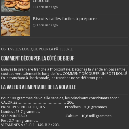
chocolat
3 semaines ago
Biscuits taillés faciles à préparer
3 semaines ago
USTENSILES LOGIQUE POUR LA PÂTISSERIE
COMMENT DÉCOUPER LA CÔTÉ DE BŒUF
Enlevez la première tranche à l’horizontale. Détachez la viande en passant le
couteau verticalement le long de l’os. COMMENT DÉCOUPER UN RÔTI ROULÉ
En le tranchant à l’horizontale, les tranches ne se déferont pas.
LA VALEUR ALIMENTAIRE DE LA VOLAILLE
Pour 100 grammes de volaille sans os, les principaux constituants sont :
CALORIES………………………………… 206.
PRINCIPES ENERGETIQUES…………......Protéines : 20,6 grammes.
Lipides : 13,7 grammes.
SELS MINERAUX………………………….Calcium : 10,6 milligrammes.
Fer : 2,7 milligrammes.
VITAMINES A : 3. B 1 : 149. B 2 : 203.