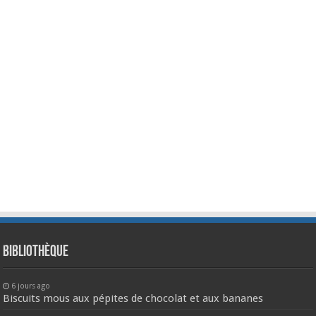
Bibliothèque
6 jours ago
Biscuits mous aux pépites de chocolat et aux bananes