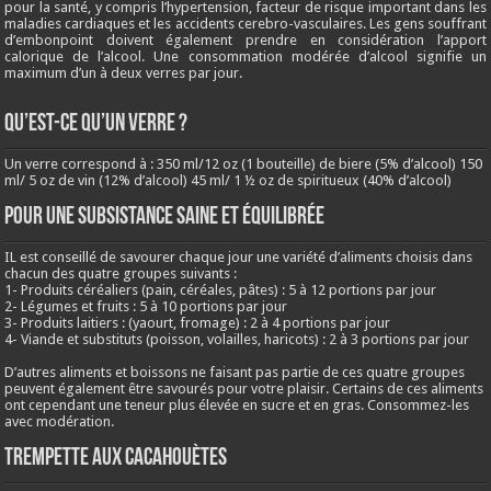
pour la santé, y compris l’hypertension, facteur de risque important dans les
maladies cardiaques et les accidents cerebro-vasculaires. Les gens souffrant
d’embonpoint doivent également prendre en considération l’apport
calorique de l’alcool. Une consommation modérée d’alcool signifie un
maximum d’un à deux verres par jour.
QU’EST-CE QU’UN VERRE ?
Un verre correspond à : 350 ml/12 oz (1 bouteille) de biere (5% d’alcool) 150
ml/ 5 oz de vin (12% d’alcool) 45 ml/ 1 ½ oz de spiritueux (40% d’alcool)
Pour une subsistance saine et équilibrée
IL est conseillé de savourer chaque jour une variété d’aliments choisis dans
chacun des quatre groupes suivants :
1- Produits céréaliers (pain, céréales, pâtes) : 5 à 12 portions par jour
2- Légumes et fruits : 5 à 10 portions par jour
3- Produits laitiers : (yaourt, fromage) : 2 à 4 portions par jour
4- Viande et substituts (poisson, volailles, haricots) : 2 à 3 portions par jour
D’autres aliments et boissons ne faisant pas partie de ces quatre groupes
peuvent également être savourés pour votre plaisir. Certains de ces aliments
ont cependant une teneur plus élevée en sucre et en gras. Consommez-les
avec modération.
Trempette aux cacahouètes