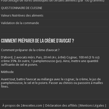
Pourcentage de fibres diététiques de certains aliments (par 100 grammes)
QUESTIONNAIRE DE CUISINE
Valeurs Nutritives des aliments
Validation de la commande
Comment préparer de la crème d’avocat ?
Comment préparer de la crème d’avocat ?
D’abord, 2 avocats mûrs. Puis, 20 ml (4 c. à thé) Cognac. 100 ml (3 ½ oz)
crème 35%. En outre, 1 pamplemousse (jus). Ainsi, mettre une quantité
suffisante de sel et poivre.
Méthode
Avant tout, battre l’avocat au mélange avec le cognac, la crème, le jus de
pamplemousse, le sel et le poivre. Passer au chinois ou passoire à mailles
fines.
À propos de 24recettes.com
|
Déclaration des affiliés
|
Mentions Légales
|