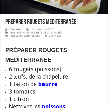
PRÉPARER ROUGETS MEDITERRANÉE
24recettes
16 novembre 2020
Plats
,
PRÉPARER ROUGETS MEDITERRANÉE
laissez un commentaire
273 Views
PRÉPARER ROUGETS
MEDITERRANÉE
6 rougets (poissons)
2 œufs, de la chapelure
1 bâton de
beurre
3 tomates
1 citron
Nettoyez les
poissons