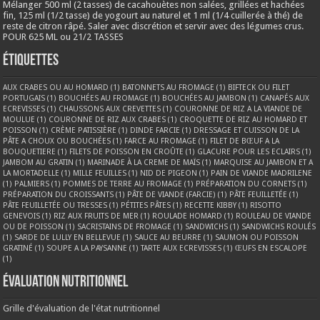
Mélanger 500 ml (2 tasses) de cacahouètes non salées, grillées et hachées
fin, 125 ml (1/2 tasse) de yogourt au naturel et 1 ml (1/4 cuillerée à thé) de
reste de citron râpé. Saler avec discrétion et servir avec des légumes crus.
POUR 625 ML ou 21/2 TASSES
Étiquettes
AUX CRABES OU AU HOMARD
(1)
BATONNETS AU FROMAGE
(1)
BIFTECK OU FILET
PORTUGAIS
(1)
BOUCHÉES AU FROMAGE
(1)
BOUCHÉES AU JAMBON
(1)
CANAPÉS AUX
ECREVISSES
(1)
CHAUSSONS AUX CREVETTES
(1)
COURONNE DE RIZ A LA VIANDE DE
MOULUE
(1)
COURONNE DE RIZ AUX CRABES
(1)
CROQUETTE DE RIZ AU HOMARD ET
POISSON
(1)
CRÈME PATISSIÈRE
(1)
DINDE FARCIE
(1)
DRESSAGE ET CUISSON DE LA
PÂTE A CHOUX OU BOUCHÉES
(1)
FARCE AU FROMAGE
(1)
FILET DE BŒUF A LA
BOUQUETIERE
(1)
FILETS DE POISSON EN CROÛTE
(1)
GLACURE POUR LES ECLAIRS
(1)
JAMBOM AU GRATIN
(1)
MARINADE À LA CREME DE MAÏS
(1)
MARQUISE AU JAMBON ET A
LA MORTADELLE
(1)
MILLE FEUILLES
(1)
NID DE PIGEON
(1)
PAIN DE VIANDE MADRILENE
(1)
PALMIERS
(1)
POMMES DE TERRE AU FROMAGE
(1)
PRÉPARATION DU CORNETS
(1)
PRÉPARATION DU CROISSANTS
(1)
PÂTE DE VIANDE (FARCIE)
(1)
PÂTE FEUILLETÉE
(1)
PÂTE FEUILLETÉE OU TRESSES
(1)
PÉTITES PÂTES
(1)
RECETTE KIBBY
(1)
RISOTTO
GENEVOIS
(1)
RIZ AUX FRUITS DE MER
(1)
ROULADE HOMARD
(1)
ROULEAU DE VIANDE
OU DE POISSON
(1)
SACRISTAINS DE FROMAGE
(1)
SANDWICHS
(1)
SANDWICHS ROULÉS
(1)
SARDE DE LULLY EN BELLEVUE
(1)
SAUCE AU BEURRE
(1)
SAUMON OU POISSON
GRATINÉ
(1)
SOUPE A LA PAYSANNE
(1)
TARTE AUX ECREVISSES
(1)
ŒUFS EN ESCALOPE
(1)
Évaluation nutritionnel
Grille d'évaluation de l'état nutritionnel