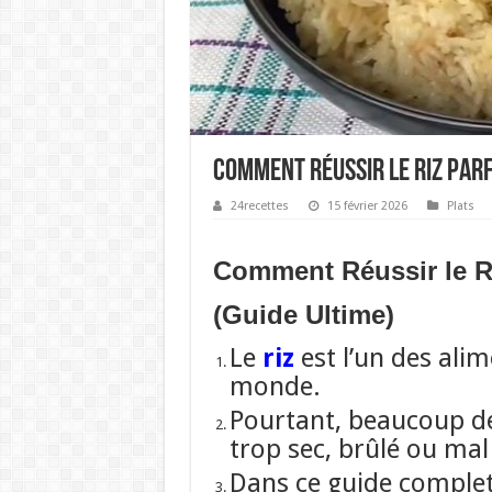
Comment Réussir le Riz Parfa
24recettes
15 février 2026
Plats
Comment Réussir le Ri
(Guide Ultime)
Le
riz
est l’un des ali
monde.
Pourtant, beaucoup de 
trop sec, brûlé ou mal 
Dans ce guide comple