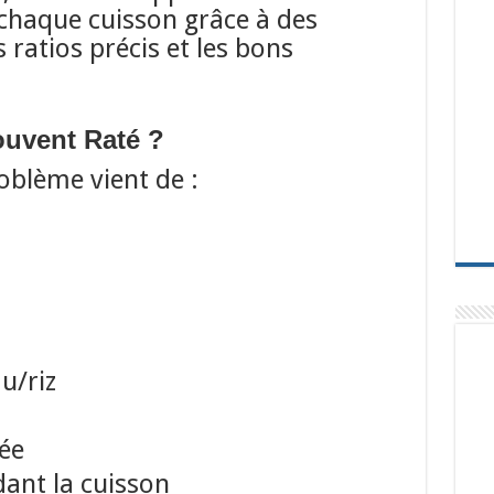
à chaque cuisson grâce à des
ratios précis et les bons
ouvent Raté ?
oblème vient de :
u/riz
ée
dant la cuisson