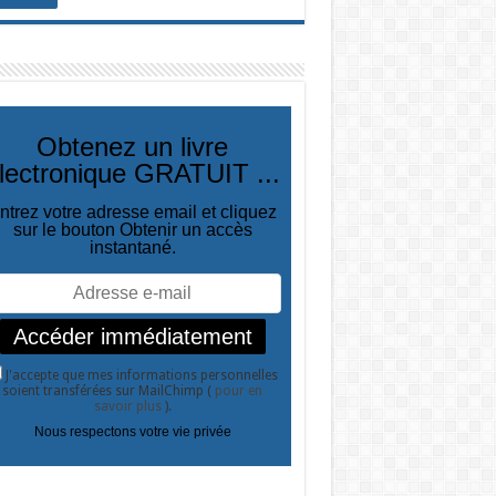
Obtenez un livre
lectronique GRATUIT ...
ntrez votre adresse email et cliquez
sur le bouton Obtenir un accès
instantané.
J'accepte que mes informations personnelles
soient transférées sur MailChimp (
pour en
savoir plus
).
Nous respectons votre vie privée