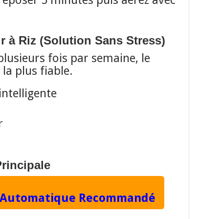
 reposer 5 minutes puis aérez avec
r à Riz (Solution Sans Stress)
plusieurs fois par semaine, le
 la plus fiable.
ntelligente
r
incipale
Riz Automatique Recommandé