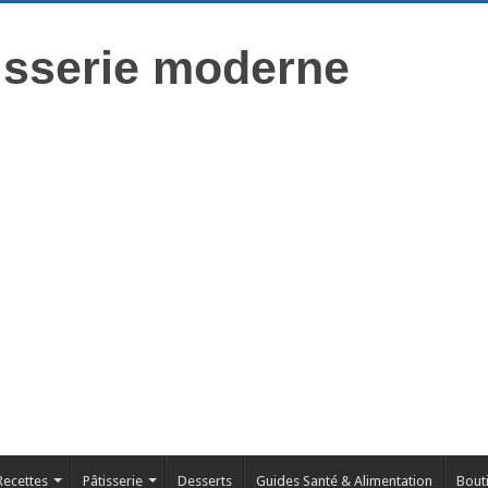
isserie moderne
Recettes
Pâtisserie
Desserts
Guides Santé & Alimentation
Bout