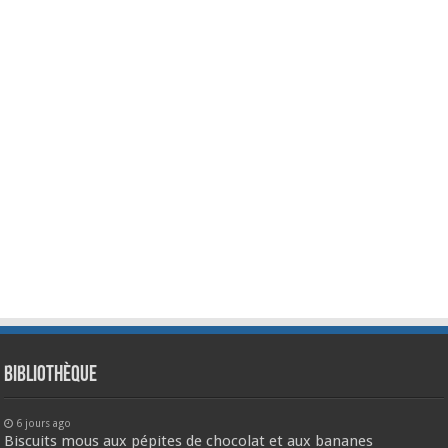
Bibliothèque
6 jours ago
Biscuits mous aux pépites de chocolat et aux bananes