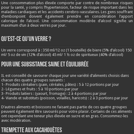
Une consommation plus élevée comporte par contre de nombreux risques
pour la santé, y compris l’hypertension, facteur de risque important dans les
maladies cardiaques et les accidents cerebro-vasculaires. Les gens souffrant
d’embonpoint doivent également prendre en considération l’apport
calorique de l’alcool. Une consommation modérée d’alcool signifie un
maximum d’un à deux verres par jour.
QU’EST-CE QU’UN VERRE ?
Un verre correspond à : 350 ml/12 oz (1 bouteille) de biere (5% d’alcool) 150
ml/ 5 oz de vin (12% d’alcool) 45 ml/ 1 ½ oz de spiritueux (40% d’alcool)
Pour une subsistance saine et équilibrée
IL est conseillé de savourer chaque jour une variété d’aliments choisis dans
chacun des quatre groupes suivants :
1- Produits céréaliers (pain, céréales, pâtes) : 5 à 12 portions par jour
2- Légumes et fruits : 5 à 10 portions par jour
3- Produits laitiers : (yaourt, fromage) : 2 à 4 portions par jour
4- Viande et substituts (poisson, volailles, haricots) : 2 à 3 portions par jour
D’autres aliments et boissons ne faisant pas partie de ces quatre groupes
peuvent également être savourés pour votre plaisir. Certains de ces aliments
ont cependant une teneur plus élevée en sucre et en gras. Consommez-les
avec modération.
Trempette aux cacahouètes