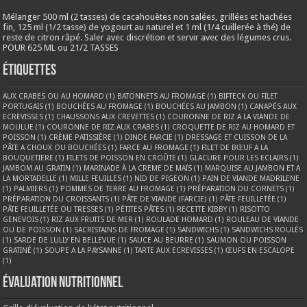
Mélanger 500 ml (2 tasses) de cacahouètes non salées, grillées et hachées
fin, 125 ml (1/2 tasse) de yogourt au naturel et 1 ml (1/4 cuillerée à thé) de
reste de citron râpé. Saler avec discrétion et servir avec des légumes crus.
POUR 625 ML ou 21/2 TASSES
Étiquettes
AUX CRABES OU AU HOMARD
(1)
BATONNETS AU FROMAGE
(1)
BIFTECK OU FILET
PORTUGAIS
(1)
BOUCHÉES AU FROMAGE
(1)
BOUCHÉES AU JAMBON
(1)
CANAPÉS AUX
ECREVISSES
(1)
CHAUSSONS AUX CREVETTES
(1)
COURONNE DE RIZ A LA VIANDE DE
MOULUE
(1)
COURONNE DE RIZ AUX CRABES
(1)
CROQUETTE DE RIZ AU HOMARD ET
POISSON
(1)
CRÈME PATISSIÈRE
(1)
DINDE FARCIE
(1)
DRESSAGE ET CUISSON DE LA
PÂTE A CHOUX OU BOUCHÉES
(1)
FARCE AU FROMAGE
(1)
FILET DE BŒUF A LA
BOUQUETIERE
(1)
FILETS DE POISSON EN CROÛTE
(1)
GLACURE POUR LES ECLAIRS
(1)
JAMBOM AU GRATIN
(1)
MARINADE À LA CREME DE MAÏS
(1)
MARQUISE AU JAMBON ET A
LA MORTADELLE
(1)
MILLE FEUILLES
(1)
NID DE PIGEON
(1)
PAIN DE VIANDE MADRILENE
(1)
PALMIERS
(1)
POMMES DE TERRE AU FROMAGE
(1)
PRÉPARATION DU CORNETS
(1)
PRÉPARATION DU CROISSANTS
(1)
PÂTE DE VIANDE (FARCIE)
(1)
PÂTE FEUILLETÉE
(1)
PÂTE FEUILLETÉE OU TRESSES
(1)
PÉTITES PÂTES
(1)
RECETTE KIBBY
(1)
RISOTTO
GENEVOIS
(1)
RIZ AUX FRUITS DE MER
(1)
ROULADE HOMARD
(1)
ROULEAU DE VIANDE
OU DE POISSON
(1)
SACRISTAINS DE FROMAGE
(1)
SANDWICHS
(1)
SANDWICHS ROULÉS
(1)
SARDE DE LULLY EN BELLEVUE
(1)
SAUCE AU BEURRE
(1)
SAUMON OU POISSON
GRATINÉ
(1)
SOUPE A LA PAYSANNE
(1)
TARTE AUX ECREVISSES
(1)
ŒUFS EN ESCALOPE
(1)
Évaluation nutritionnel