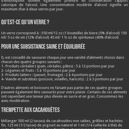
d’embonpoint doivent également prendre en considération l’apport
calorique de l’alcool. Une consommation modérée d’alcool signifie un
maximum d’un à deux verres par jour.
QU’EST-CE QU’UN VERRE ?
Un verre correspond à : 350 ml/12 oz (1 bouteille) de biere (5% d’alcool) 150
ml/ 5 oz de vin (12% d’alcool) 45 ml/ 1 ½ oz de spiritueux (40% d’alcool)
Pour une subsistance saine et équilibrée
IL est conseillé de savourer chaque jour une variété d’aliments choisis dans
chacun des quatre groupes suivants :
1- Produits céréaliers (pain, céréales, pâtes) : 5 à 12 portions par jour
2- Légumes et fruits : 5 à 10 portions par jour
3- Produits laitiers : (yaourt, fromage) : 2 à 4 portions par jour
4- Viande et substituts (poisson, volailles, haricots) : 2 à 3 portions par jour
D’autres aliments et boissons ne faisant pas partie de ces quatre groupes
peuvent également être savourés pour votre plaisir. Certains de ces aliments
ont cependant une teneur plus élevée en sucre et en gras. Consommez-les
avec modération.
Trempette aux cacahouètes
Mélanger 500 ml (2 tasses) de cacahouètes non salées, grillées et hachées
fin, 125 ml (1/2 tasse) de yogourt au naturel et 1 ml (1/4 cuillerée à thé) de