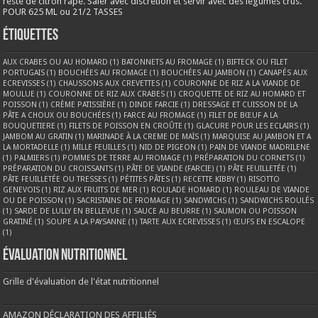
reste de citron râpé. Saler avec discrétion et servir avec des légumes crus.
POUR 625 ML ou 21/2 TASSES
Étiquettes
AUX CRABES OU AU HOMARD
(1)
BATONNETS AU FROMAGE
(1)
BIFTECK OU FILET
PORTUGAIS
(1)
BOUCHÉES AU FROMAGE
(1)
BOUCHÉES AU JAMBON
(1)
CANAPÉS AUX
ECREVISSES
(1)
CHAUSSONS AUX CREVETTES
(1)
COURONNE DE RIZ A LA VIANDE DE
MOULUE
(1)
COURONNE DE RIZ AUX CRABES
(1)
CROQUETTE DE RIZ AU HOMARD ET
POISSON
(1)
CRÈME PATISSIÈRE
(1)
DINDE FARCIE
(1)
DRESSAGE ET CUISSON DE LA
PÂTE A CHOUX OU BOUCHÉES
(1)
FARCE AU FROMAGE
(1)
FILET DE BŒUF A LA
BOUQUETIERE
(1)
FILETS DE POISSON EN CROÛTE
(1)
GLACURE POUR LES ECLAIRS
(1)
JAMBOM AU GRATIN
(1)
MARINADE À LA CREME DE MAÏS
(1)
MARQUISE AU JAMBON ET A
LA MORTADELLE
(1)
MILLE FEUILLES
(1)
NID DE PIGEON
(1)
PAIN DE VIANDE MADRILENE
(1)
PALMIERS
(1)
POMMES DE TERRE AU FROMAGE
(1)
PRÉPARATION DU CORNETS
(1)
PRÉPARATION DU CROISSANTS
(1)
PÂTE DE VIANDE (FARCIE)
(1)
PÂTE FEUILLETÉE
(1)
PÂTE FEUILLETÉE OU TRESSES
(1)
PÉTITES PÂTES
(1)
RECETTE KIBBY
(1)
RISOTTO
GENEVOIS
(1)
RIZ AUX FRUITS DE MER
(1)
ROULADE HOMARD
(1)
ROULEAU DE VIANDE
OU DE POISSON
(1)
SACRISTAINS DE FROMAGE
(1)
SANDWICHS
(1)
SANDWICHS ROULÉS
(1)
SARDE DE LULLY EN BELLEVUE
(1)
SAUCE AU BEURRE
(1)
SAUMON OU POISSON
GRATINÉ
(1)
SOUPE A LA PAYSANNE
(1)
TARTE AUX ECREVISSES
(1)
ŒUFS EN ESCALOPE
(1)
Évaluation nutritionnel
Grille d'évaluation de l'état nutritionnel
AMAZON DÉCLARATION DES AFFILIÉS