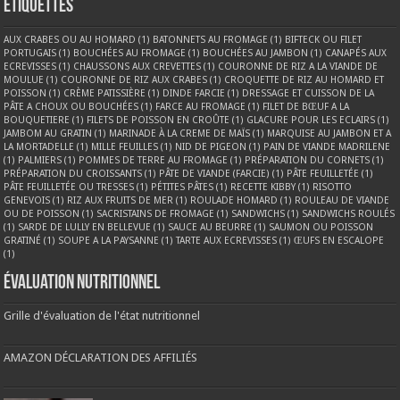
Étiquettes
AUX CRABES OU AU HOMARD
(1)
BATONNETS AU FROMAGE
(1)
BIFTECK OU FILET
PORTUGAIS
(1)
BOUCHÉES AU FROMAGE
(1)
BOUCHÉES AU JAMBON
(1)
CANAPÉS AUX
ECREVISSES
(1)
CHAUSSONS AUX CREVETTES
(1)
COURONNE DE RIZ A LA VIANDE DE
MOULUE
(1)
COURONNE DE RIZ AUX CRABES
(1)
CROQUETTE DE RIZ AU HOMARD ET
POISSON
(1)
CRÈME PATISSIÈRE
(1)
DINDE FARCIE
(1)
DRESSAGE ET CUISSON DE LA
PÂTE A CHOUX OU BOUCHÉES
(1)
FARCE AU FROMAGE
(1)
FILET DE BŒUF A LA
BOUQUETIERE
(1)
FILETS DE POISSON EN CROÛTE
(1)
GLACURE POUR LES ECLAIRS
(1)
JAMBOM AU GRATIN
(1)
MARINADE À LA CREME DE MAÏS
(1)
MARQUISE AU JAMBON ET A
LA MORTADELLE
(1)
MILLE FEUILLES
(1)
NID DE PIGEON
(1)
PAIN DE VIANDE MADRILENE
(1)
PALMIERS
(1)
POMMES DE TERRE AU FROMAGE
(1)
PRÉPARATION DU CORNETS
(1)
PRÉPARATION DU CROISSANTS
(1)
PÂTE DE VIANDE (FARCIE)
(1)
PÂTE FEUILLETÉE
(1)
PÂTE FEUILLETÉE OU TRESSES
(1)
PÉTITES PÂTES
(1)
RECETTE KIBBY
(1)
RISOTTO
GENEVOIS
(1)
RIZ AUX FRUITS DE MER
(1)
ROULADE HOMARD
(1)
ROULEAU DE VIANDE
OU DE POISSON
(1)
SACRISTAINS DE FROMAGE
(1)
SANDWICHS
(1)
SANDWICHS ROULÉS
(1)
SARDE DE LULLY EN BELLEVUE
(1)
SAUCE AU BEURRE
(1)
SAUMON OU POISSON
GRATINÉ
(1)
SOUPE A LA PAYSANNE
(1)
TARTE AUX ECREVISSES
(1)
ŒUFS EN ESCALOPE
(1)
Évaluation nutritionnel
Grille d'évaluation de l'état nutritionnel
AMAZON DÉCLARATION DES AFFILIÉS