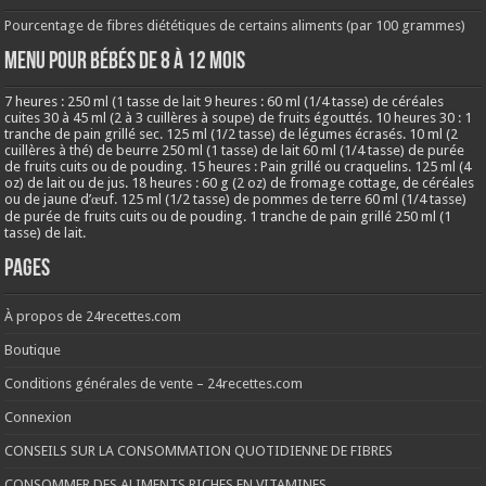
Pourcentage de fibres diététiques de certains aliments (par 100 grammes)
MENU POUR BÉBÉS DE 8 à 12 MOIS
7 heures : 250 ml (1 tasse de lait 9 heures : 60 ml (1/4 tasse) de céréales
cuites 30 à 45 ml (2 à 3 cuillères à soupe) de fruits égouttés. 10 heures 30 : 1
tranche de pain grillé sec. 125 ml (1/2 tasse) de légumes écrasés. 10 ml (2
cuillères à thé) de beurre 250 ml (1 tasse) de lait 60 ml (1/4 tasse) de purée
de fruits cuits ou de pouding. 15 heures : Pain grillé ou craquelins. 125 ml (4
oz) de lait ou de jus. 18 heures : 60 g (2 oz) de fromage cottage, de céréales
ou de jaune d’œuf. 125 ml (1/2 tasse) de pommes de terre 60 ml (1/4 tasse)
de purée de fruits cuits ou de pouding. 1 tranche de pain grillé 250 ml (1
tasse) de lait.
Pages
À propos de 24recettes.com
Boutique
Conditions générales de vente – 24recettes.com
Connexion
CONSEILS SUR LA CONSOMMATION QUOTIDIENNE DE FIBRES
CONSOMMER DES ALIMENTS RICHES EN VITAMINES