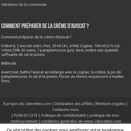
Validation de la commande
Comment préparer de la crème d’avocat ?
Comment préparer de la crème d’avocat ?
D’abord, 2 avocats mûrs. Puis, 20 ml (4 c. à thé) Cognac. 100 ml (3 ½ oz)
crème 35%. En outre, 1 pamplemousse (jus). Ainsi, mettre une quantité
suffisante de sel et poivre.
Méthode
Avant tout, battre l’avocat au mélange avec le cognac, la crème, le jus de
pamplemousse, le sel et le poivre. Passer au chinois ou passoire à mailles
fines.
À propos de 24recettes.com
|
Déclaration des affiliés
|
Mentions Légales
|
Contactez-nous
|
PLAN DU SITE
|
Politique de confidentialité
|
politique-de-non-
remboursement
|
conditions-generales-de-vente-24recettes-com
Ce site utilise des cookies pour améliorer votre expérience.