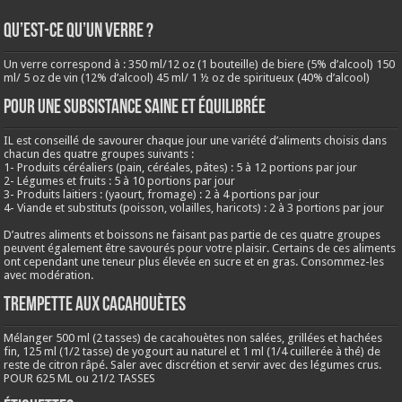
QU’EST-CE QU’UN VERRE ?
Un verre correspond à : 350 ml/12 oz (1 bouteille) de biere (5% d’alcool) 150
ml/ 5 oz de vin (12% d’alcool) 45 ml/ 1 ½ oz de spiritueux (40% d’alcool)
Pour une subsistance saine et équilibrée
IL est conseillé de savourer chaque jour une variété d’aliments choisis dans
chacun des quatre groupes suivants :
1- Produits céréaliers (pain, céréales, pâtes) : 5 à 12 portions par jour
2- Légumes et fruits : 5 à 10 portions par jour
3- Produits laitiers : (yaourt, fromage) : 2 à 4 portions par jour
4- Viande et substituts (poisson, volailles, haricots) : 2 à 3 portions par jour
D’autres aliments et boissons ne faisant pas partie de ces quatre groupes
peuvent également être savourés pour votre plaisir. Certains de ces aliments
ont cependant une teneur plus élevée en sucre et en gras. Consommez-les
avec modération.
Trempette aux cacahouètes
Mélanger 500 ml (2 tasses) de cacahouètes non salées, grillées et hachées
fin, 125 ml (1/2 tasse) de yogourt au naturel et 1 ml (1/4 cuillerée à thé) de
reste de citron râpé. Saler avec discrétion et servir avec des légumes crus.
POUR 625 ML ou 21/2 TASSES