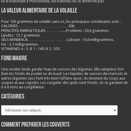
En le tranchant à l’horizontale, les tranches ne se déferont pas.
LA VALEUR ALIMENTAIRE DE LA VOLAILLE
Pour 100 grammes de volaille sans os, les principaux constituants sont :
CALORIES………………………………… 206.
PRINCIPES ENERGETIQUES…………......Protéines : 20,6 grammes.
Lipides : 13,7 grammes.
SELS MINERAUX………………………….Calcium : 10,6 milligrammes.
Fer : 2,7 milligrammes.
VITAMINES A : 3. B 1 : 149. B 2 : 203.
Fond maigre
Une recette facile garder l’eau de cuisson des légumes. Elle remplace fort
bien les fonds de poulet ou de bœuf. Les liquides de cuisson des haricots et
autres légumes secs font très bien l’affaire aussi ; ils donnent du corps aux
soupes et aux ragoûts. Les congeler dès qu’ils sont froids ; ils se gardent de
6 à 8 mois au congélateur.
Catégories
Catégories
COMMENT PREPARER LES COUVERTS