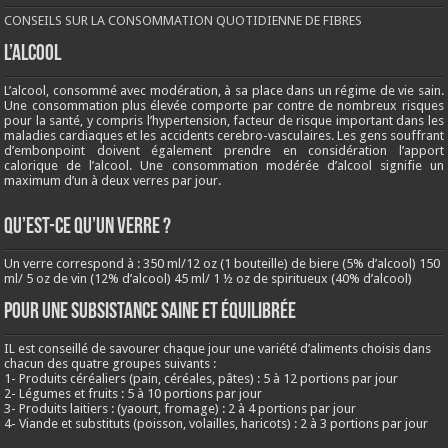
CONSEILS SUR LA CONSOMMATION QUOTIDIENNE DE FIBRES
L’ALCOOL
L’alcool, consommé avec modération, à sa place dans un régime de vie sain.
Une consommation plus élevée comporte par contre de nombreux risques
pour la santé, y compris l’hypertension, facteur de risque important dans les
maladies cardiaques et les accidents cerebro-vasculaires. Les gens souffrant
d’embonpoint doivent également prendre en considération l’apport
calorique de l’alcool. Une consommation modérée d’alcool signifie un
maximum d’un à deux verres par jour.
QU’EST-CE QU’UN VERRE ?
Un verre correspond à : 350 ml/12 oz (1 bouteille) de biere (5% d’alcool) 150
ml/ 5 oz de vin (12% d’alcool) 45 ml/ 1 ½ oz de spiritueux (40% d’alcool)
Pour une subsistance saine et équilibrée
IL est conseillé de savourer chaque jour une variété d’aliments choisis dans
chacun des quatre groupes suivants :
1- Produits céréaliers (pain, céréales, pâtes) : 5 à 12 portions par jour
2- Légumes et fruits : 5 à 10 portions par jour
3- Produits laitiers : (yaourt, fromage) : 2 à 4 portions par jour
4- Viande et substituts (poisson, volailles, haricots) : 2 à 3 portions par jour