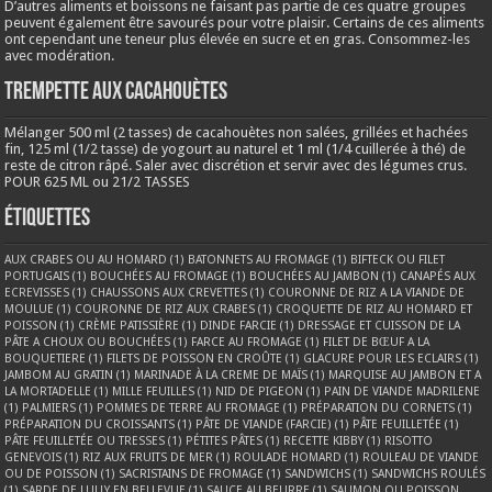
D’autres aliments et boissons ne faisant pas partie de ces quatre groupes
peuvent également être savourés pour votre plaisir. Certains de ces aliments
ont cependant une teneur plus élevée en sucre et en gras. Consommez-les
avec modération.
Trempette aux cacahouètes
Mélanger 500 ml (2 tasses) de cacahouètes non salées, grillées et hachées
fin, 125 ml (1/2 tasse) de yogourt au naturel et 1 ml (1/4 cuillerée à thé) de
reste de citron râpé. Saler avec discrétion et servir avec des légumes crus.
POUR 625 ML ou 21/2 TASSES
Étiquettes
AUX CRABES OU AU HOMARD
(1)
BATONNETS AU FROMAGE
(1)
BIFTECK OU FILET
PORTUGAIS
(1)
BOUCHÉES AU FROMAGE
(1)
BOUCHÉES AU JAMBON
(1)
CANAPÉS AUX
ECREVISSES
(1)
CHAUSSONS AUX CREVETTES
(1)
COURONNE DE RIZ A LA VIANDE DE
MOULUE
(1)
COURONNE DE RIZ AUX CRABES
(1)
CROQUETTE DE RIZ AU HOMARD ET
POISSON
(1)
CRÈME PATISSIÈRE
(1)
DINDE FARCIE
(1)
DRESSAGE ET CUISSON DE LA
PÂTE A CHOUX OU BOUCHÉES
(1)
FARCE AU FROMAGE
(1)
FILET DE BŒUF A LA
BOUQUETIERE
(1)
FILETS DE POISSON EN CROÛTE
(1)
GLACURE POUR LES ECLAIRS
(1)
JAMBOM AU GRATIN
(1)
MARINADE À LA CREME DE MAÏS
(1)
MARQUISE AU JAMBON ET A
LA MORTADELLE
(1)
MILLE FEUILLES
(1)
NID DE PIGEON
(1)
PAIN DE VIANDE MADRILENE
(1)
PALMIERS
(1)
POMMES DE TERRE AU FROMAGE
(1)
PRÉPARATION DU CORNETS
(1)
PRÉPARATION DU CROISSANTS
(1)
PÂTE DE VIANDE (FARCIE)
(1)
PÂTE FEUILLETÉE
(1)
PÂTE FEUILLETÉE OU TRESSES
(1)
PÉTITES PÂTES
(1)
RECETTE KIBBY
(1)
RISOTTO
GENEVOIS
(1)
RIZ AUX FRUITS DE MER
(1)
ROULADE HOMARD
(1)
ROULEAU DE VIANDE
OU DE POISSON
(1)
SACRISTAINS DE FROMAGE
(1)
SANDWICHS
(1)
SANDWICHS ROULÉS
(1)
SARDE DE LULLY EN BELLEVUE
(1)
SAUCE AU BEURRE
(1)
SAUMON OU POISSON