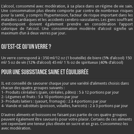
L’alcool, consommé avec modération, à sa place dans un régime de vie sain.
Une consommation plus élevée comporte par contre de nombreux risques
pour la santé, y compris l’hypertension, facteur de risque important dans les
maladies cardiaques et les accidents cerebro-vasculaires. Les gens souffrant
d’embonpoint doivent également prendre en considération l’apport
calorique de l’alcool. Une consommation modérée d’alcool signifie un
maximum d’un à deux verres par jour.
QU’EST-CE QU’UN VERRE ?
Un verre correspond à : 350 ml/12 oz (1 bouteille) de biere (5% d’alcool) 150
ml/ 5 oz de vin (12% d’alcool) 45 ml/ 1 ½ oz de spiritueux (40% d’alcool)
Pour une subsistance saine et équilibrée
IL est conseillé de savourer chaque jour une variété d’aliments choisis dans
chacun des quatre groupes suivants :
1- Produits céréaliers (pain, céréales, pâtes) : 5 à 12 portions par jour
2- Légumes et fruits : 5 à 10 portions par jour
3- Produits laitiers : (yaourt, fromage) : 2 à 4 portions par jour
4- Viande et substituts (poisson, volailles, haricots) : 2 à 3 portions par jour
D’autres aliments et boissons ne faisant pas partie de ces quatre groupes
peuvent également être savourés pour votre plaisir. Certains de ces aliments
ont cependant une teneur plus élevée en sucre et en gras. Consommez-les
avec modération.