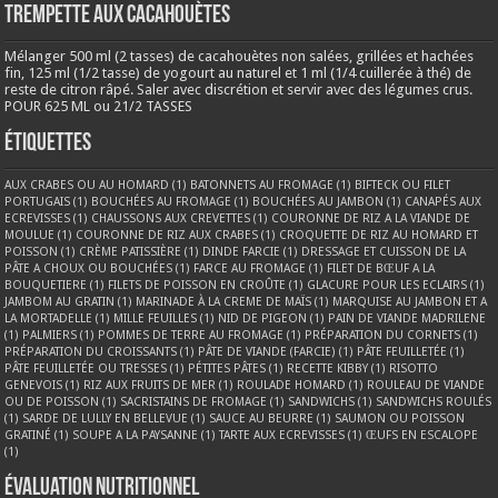
Trempette aux cacahouètes
Mélanger 500 ml (2 tasses) de cacahouètes non salées, grillées et hachées
fin, 125 ml (1/2 tasse) de yogourt au naturel et 1 ml (1/4 cuillerée à thé) de
reste de citron râpé. Saler avec discrétion et servir avec des légumes crus.
POUR 625 ML ou 21/2 TASSES
Étiquettes
AUX CRABES OU AU HOMARD
(1)
BATONNETS AU FROMAGE
(1)
BIFTECK OU FILET
PORTUGAIS
(1)
BOUCHÉES AU FROMAGE
(1)
BOUCHÉES AU JAMBON
(1)
CANAPÉS AUX
ECREVISSES
(1)
CHAUSSONS AUX CREVETTES
(1)
COURONNE DE RIZ A LA VIANDE DE
MOULUE
(1)
COURONNE DE RIZ AUX CRABES
(1)
CROQUETTE DE RIZ AU HOMARD ET
POISSON
(1)
CRÈME PATISSIÈRE
(1)
DINDE FARCIE
(1)
DRESSAGE ET CUISSON DE LA
PÂTE A CHOUX OU BOUCHÉES
(1)
FARCE AU FROMAGE
(1)
FILET DE BŒUF A LA
BOUQUETIERE
(1)
FILETS DE POISSON EN CROÛTE
(1)
GLACURE POUR LES ECLAIRS
(1)
JAMBOM AU GRATIN
(1)
MARINADE À LA CREME DE MAÏS
(1)
MARQUISE AU JAMBON ET A
LA MORTADELLE
(1)
MILLE FEUILLES
(1)
NID DE PIGEON
(1)
PAIN DE VIANDE MADRILENE
(1)
PALMIERS
(1)
POMMES DE TERRE AU FROMAGE
(1)
PRÉPARATION DU CORNETS
(1)
PRÉPARATION DU CROISSANTS
(1)
PÂTE DE VIANDE (FARCIE)
(1)
PÂTE FEUILLETÉE
(1)
PÂTE FEUILLETÉE OU TRESSES
(1)
PÉTITES PÂTES
(1)
RECETTE KIBBY
(1)
RISOTTO
GENEVOIS
(1)
RIZ AUX FRUITS DE MER
(1)
ROULADE HOMARD
(1)
ROULEAU DE VIANDE
OU DE POISSON
(1)
SACRISTAINS DE FROMAGE
(1)
SANDWICHS
(1)
SANDWICHS ROULÉS
(1)
SARDE DE LULLY EN BELLEVUE
(1)
SAUCE AU BEURRE
(1)
SAUMON OU POISSON
GRATINÉ
(1)
SOUPE A LA PAYSANNE
(1)
TARTE AUX ECREVISSES
(1)
ŒUFS EN ESCALOPE
(1)
Évaluation nutritionnel