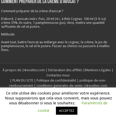
Comment préparer de la crème d’avocat ?
Comment préparer de la crème d’avocat ?
D’abord, 2 avocats mûrs. Puis, 20 ml (4 c. à thé) Cognac. 100 ml (3 ½ oz)
crème 35%. En outre, 1 pamplemousse (jus). Ainsi, mettre une quantité
suffisante de sel et poivre.
Méthode
Avant tout, battre l’avocat au mélange avec le cognac, la crème, le jus de
pamplemousse, le sel et le poivre. Passer au chinois ou passoire à mailles
fines.
À propos de 24recettes.com
|
Déclaration des affiliés
|
Mentions Légales
|
Contactez-nous
|
PLAN DU SITE
|
Politique de confidentialité
|
politique-de-non-
remboursement
|
conditions-generales-de-vente-24recettes-com
Ce site utilise des cookies pour améliorer votre expérience.
Nous supposerons que cela vous convient, mais vous pouvez
Copyright © 2019-2025, Tous les droits sont réservés
vous désabonner si vous le souhaitez.
Paramètres de
cookie
ACCEPTEZ