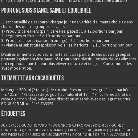
ml/ 5 oz de vin (12% d’alcool) 45 ml/ 1 ½ oz de spiritueux (40% d’alcool)
Pour une subsistance saine et équilibrée
IL est conseillé de savourer chaque jour une variété d’aliments choisis dans
chacun des quatre groupes suivants :
1- Produits céréaliers (pain, céréales, pâtes) : 5 à 12 portions par jour
2- Légumes et fruits : 5 à 10 portions par jour
3- Produits laitiers : (yaourt, fromage) : 2 à 4 portions par jour
4- Viande et substituts (poisson, volailles, haricots) : 2 à 3 portions par jour
D’autres aliments et boissons ne faisant pas partie de ces quatre groupes
peuvent également être savourés pour votre plaisir. Certains de ces aliments
ont cependant une teneur plus élevée en sucre et en gras. Consommez-les
avec modération.
Trempette aux cacahouètes
Mélanger 500 ml (2 tasses) de cacahouètes non salées, grillées et hachées
fin, 125 ml (1/2 tasse) de yogourt au naturel et 1 ml (1/4 cuillerée à thé) de
reste de citron râpé. Saler avec discrétion et servir avec des légumes crus.
POUR 625 ML ou 21/2 TASSES
Étiquettes
AUX CRABES OU AU HOMARD
(1)
BATONNETS AU FROMAGE
(1)
BIFTECK OU FILET
PORTUGAIS
(1)
BOUCHÉES AU FROMAGE
(1)
BOUCHÉES AU JAMBON
(1)
CANAPÉS AUX
ECREVISSES
(1)
CHAUSSONS AUX CREVETTES
(1)
COURONNE DE RIZ A LA VIANDE DE