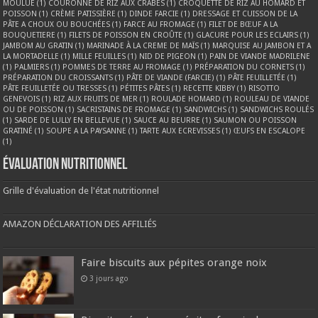
MOULUE
(1)
COURONNE DE RIZ AUX CRABES
(1)
CROQUETTE DE RIZ AU HOMARD ET
POISSON
(1)
CRÈME PATISSIÈRE
(1)
DINDE FARCIE
(1)
DRESSAGE ET CUISSON DE LA
PÂTE A CHOUX OU BOUCHÉES
(1)
FARCE AU FROMAGE
(1)
FILET DE BŒUF A LA
BOUQUETIERE
(1)
FILETS DE POISSON EN CROÛTE
(1)
GLACURE POUR LES ECLAIRS
(1)
JAMBOM AU GRATIN
(1)
MARINADE À LA CREME DE MAÏS
(1)
MARQUISE AU JAMBON ET A
LA MORTADELLE
(1)
MILLE FEUILLES
(1)
NID DE PIGEON
(1)
PAIN DE VIANDE MADRILENE
(1)
PALMIERS
(1)
POMMES DE TERRE AU FROMAGE
(1)
PRÉPARATION DU CORNETS
(1)
PRÉPARATION DU CROISSANTS
(1)
PÂTE DE VIANDE (FARCIE)
(1)
PÂTE FEUILLETÉE
(1)
PÂTE FEUILLETÉE OU TRESSES
(1)
PÉTITES PÂTES
(1)
RECETTE KIBBY
(1)
RISOTTO
GENEVOIS
(1)
RIZ AUX FRUITS DE MER
(1)
ROULADE HOMARD
(1)
ROULEAU DE VIANDE
OU DE POISSON
(1)
SACRISTAINS DE FROMAGE
(1)
SANDWICHS
(1)
SANDWICHS ROULÉS
(1)
SARDE DE LULLY EN BELLEVUE
(1)
SAUCE AU BEURRE
(1)
SAUMON OU POISSON
GRATINÉ
(1)
SOUPE A LA PAYSANNE
(1)
TARTE AUX ECREVISSES
(1)
ŒUFS EN ESCALOPE
(1)
Évaluation nutritionnel
Grille d'évaluation de l'état nutritionnel
AMAZON DÉCLARATION DES AFFILIÉS
Faire biscuits aux pépites orange noix
3 jours ago