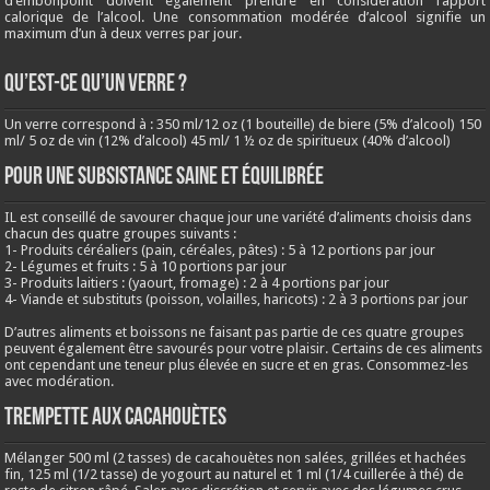
d’embonpoint doivent également prendre en considération l’apport
calorique de l’alcool. Une consommation modérée d’alcool signifie un
maximum d’un à deux verres par jour.
QU’EST-CE QU’UN VERRE ?
Un verre correspond à : 350 ml/12 oz (1 bouteille) de biere (5% d’alcool) 150
ml/ 5 oz de vin (12% d’alcool) 45 ml/ 1 ½ oz de spiritueux (40% d’alcool)
Pour une subsistance saine et équilibrée
IL est conseillé de savourer chaque jour une variété d’aliments choisis dans
chacun des quatre groupes suivants :
1- Produits céréaliers (pain, céréales, pâtes) : 5 à 12 portions par jour
2- Légumes et fruits : 5 à 10 portions par jour
3- Produits laitiers : (yaourt, fromage) : 2 à 4 portions par jour
4- Viande et substituts (poisson, volailles, haricots) : 2 à 3 portions par jour
D’autres aliments et boissons ne faisant pas partie de ces quatre groupes
peuvent également être savourés pour votre plaisir. Certains de ces aliments
ont cependant une teneur plus élevée en sucre et en gras. Consommez-les
avec modération.
Trempette aux cacahouètes
Mélanger 500 ml (2 tasses) de cacahouètes non salées, grillées et hachées
fin, 125 ml (1/2 tasse) de yogourt au naturel et 1 ml (1/4 cuillerée à thé) de