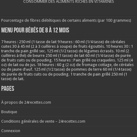
CONSOMMER DES ALIMENTS RICHES EN VITAMINES
Pourcentage de fibres diététiques de certains aliments (par 100 grammes)
MENU POUR BÉBÉS DE 8 à 12 MOIS
7 heures : 250 ml (1 tasse de lait 9 heures : 60 ml (1/4 tasse) de céréales
cuites 30 à 45 ml (2 à 3 cuillères à soupe) de fruits égouttés. 10 heures 30 : 1
tranche de pain grillé sec. 125 ml (1/2 tasse) de légumes écrasés. 10 ml (2
cuillères à thé) de beurre 250 ml (1 tasse) de lait 60 ml (1/4 tasse) de purée
de fruits cuits ou de pouding. 15 heures : Pain grillé ou craquelins. 125 ml (4
oz) de lait ou de jus. 18 heures : 60 g (2 oz) de fromage cottage, de céréales
ou de jaune d’œuf. 125 ml (1/2 tasse) de pommes de terre 60 ml (1/4 tasse)
de purée de fruits cuits ou de pouding. 1 tranche de pain grillé 250 ml (1
tasse) de lait.
Pages
À propos de 24recettes.com
Boutique
Conditions générales de vente – 24recettes.com
Connexion