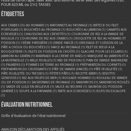
reste de citron râpé. Saler avec discrétion et servir avec des légumes crus.
POUR 625 ML ou 21/2 TASSES
Étiquettes
AUX CRABES OU AU HOMARD
(1)
BATONNETS AU FROMAGE
(1)
BIFTECK OU FILET
PORTUGAIS
(1)
BOUCHÉES AU FROMAGE
(1)
BOUCHÉES AU JAMBON
(1)
CANAPÉS AUX
ECREVISSES
(1)
CHAUSSONS AUX CREVETTES
(1)
COURONNE DE RIZ A LA VIANDE DE
MOULUE
(1)
COURONNE DE RIZ AUX CRABES
(1)
CROQUETTE DE RIZ AU HOMARD ET
POISSON
(1)
CRÈME PATISSIÈRE
(1)
DINDE FARCIE
(1)
DRESSAGE ET CUISSON DE LA
PÂTE A CHOUX OU BOUCHÉES
(1)
FARCE AU FROMAGE
(1)
FILET DE BŒUF A LA
BOUQUETIERE
(1)
FILETS DE POISSON EN CROÛTE
(1)
GLACURE POUR LES ECLAIRS
(1)
JAMBOM AU GRATIN
(1)
MARINADE À LA CREME DE MAÏS
(1)
MARQUISE AU JAMBON ET A
LA MORTADELLE
(1)
MILLE FEUILLES
(1)
NID DE PIGEON
(1)
PAIN DE VIANDE MADRILENE
(1)
PALMIERS
(1)
POMMES DE TERRE AU FROMAGE
(1)
PRÉPARATION DU CORNETS
(1)
PRÉPARATION DU CROISSANTS
(1)
PÂTE DE VIANDE (FARCIE)
(1)
PÂTE FEUILLETÉE
(1)
PÂTE FEUILLETÉE OU TRESSES
(1)
PÉTITES PÂTES
(1)
RECETTE KIBBY
(1)
RISOTTO
GENEVOIS
(1)
RIZ AUX FRUITS DE MER
(1)
ROULADE HOMARD
(1)
ROULEAU DE VIANDE
OU DE POISSON
(1)
SACRISTAINS DE FROMAGE
(1)
SANDWICHS
(1)
SANDWICHS ROULÉS
(1)
SARDE DE LULLY EN BELLEVUE
(1)
SAUCE AU BEURRE
(1)
SAUMON OU POISSON
GRATINÉ
(1)
SOUPE A LA PAYSANNE
(1)
TARTE AUX ECREVISSES
(1)
ŒUFS EN ESCALOPE
(1)
Évaluation nutritionnel
Grille d'évaluation de l'état nutritionnel
AMAZON DÉCLARATION DES AFFILIÉS