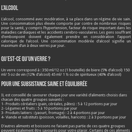
L’ALCOOL
L’alcool, consommé avec modération, à sa place dans un régime de vie sain.
Une consommation plus élevée comporte par contre de nombreux risques
pour la santé, y compris l’hypertension, facteur de risque important dans les
maladies cardiaques et les accidents cerebro-vasculaires. Les gens souffrant
d’embonpoint doivent également prendre en considération l’apport
calorique de l’alcool. Une consommation modérée d’alcool signifie un
maximum d’un à deux verres par jour.
QU’EST-CE QU’UN VERRE ?
Un verre correspond à : 350 ml/12 oz (1 bouteille) de biere (5% d’alcool) 150
ml/ 5 oz de vin (12% d’alcool) 45 ml/ 1 ½ oz de spiritueux (40% d’alcool)
Pour une subsistance saine et équilibrée
IL est conseillé de savourer chaque jour une variété d’aliments choisis dans
chacun des quatre groupes suivants :
1- Produits céréaliers (pain, céréales, pâtes) : 5 à 12 portions par jour
2- Légumes et fruits : 5 à 10 portions par jour
3- Produits laitiers : (yaourt, fromage) : 2 à 4 portions par jour
4- Viande et substituts (poisson, volailles, haricots) : 2 à 3 portions par jour
D’autres aliments et boissons ne faisant pas partie de ces quatre groupes
peuvent également être savourés pour votre plaisir. Certains de ces aliments