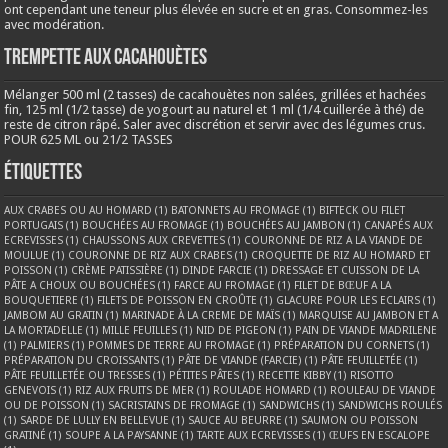
ont cependant une teneur plus élevée en sucre et en gras. Consommez-les
avec modération.
Trempette aux cacahouètes
Mélanger 500 ml (2 tasses) de cacahouètes non salées, grillées et hachées
fin, 125 ml (1/2 tasse) de yogourt au naturel et 1 ml (1/4 cuillerée à thé) de
reste de citron râpé. Saler avec discrétion et servir avec des légumes crus.
POUR 625 ML ou 21/2 TASSES
Étiquettes
AUX CRABES OU AU HOMARD
(1)
BATONNETS AU FROMAGE
(1)
BIFTECK OU FILET
PORTUGAIS
(1)
BOUCHÉES AU FROMAGE
(1)
BOUCHÉES AU JAMBON
(1)
CANAPÉS AUX
ECREVISSES
(1)
CHAUSSONS AUX CREVETTES
(1)
COURONNE DE RIZ A LA VIANDE DE
MOULUE
(1)
COURONNE DE RIZ AUX CRABES
(1)
CROQUETTE DE RIZ AU HOMARD ET
POISSON
(1)
CRÈME PATISSIÈRE
(1)
DINDE FARCIE
(1)
DRESSAGE ET CUISSON DE LA
PÂTE A CHOUX OU BOUCHÉES
(1)
FARCE AU FROMAGE
(1)
FILET DE BŒUF A LA
BOUQUETIERE
(1)
FILETS DE POISSON EN CROÛTE
(1)
GLACURE POUR LES ECLAIRS
(1)
JAMBOM AU GRATIN
(1)
MARINADE À LA CREME DE MAÏS
(1)
MARQUISE AU JAMBON ET A
LA MORTADELLE
(1)
MILLE FEUILLES
(1)
NID DE PIGEON
(1)
PAIN DE VIANDE MADRILENE
(1)
PALMIERS
(1)
POMMES DE TERRE AU FROMAGE
(1)
PRÉPARATION DU CORNETS
(1)
PRÉPARATION DU CROISSANTS
(1)
PÂTE DE VIANDE (FARCIE)
(1)
PÂTE FEUILLETÉE
(1)
PÂTE FEUILLETÉE OU TRESSES
(1)
PÉTITES PÂTES
(1)
RECETTE KIBBY
(1)
RISOTTO
GENEVOIS
(1)
RIZ AUX FRUITS DE MER
(1)
ROULADE HOMARD
(1)
ROULEAU DE VIANDE
OU DE POISSON
(1)
SACRISTAINS DE FROMAGE
(1)
SANDWICHS
(1)
SANDWICHS ROULÉS
(1)
SARDE DE LULLY EN BELLEVUE
(1)
SAUCE AU BEURRE
(1)
SAUMON OU POISSON
GRATINÉ
(1)
SOUPE A LA PAYSANNE
(1)
TARTE AUX ECREVISSES
(1)
ŒUFS EN ESCALOPE