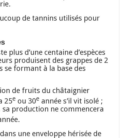
rie.
aucoup de tannins utilisés pour
es
te plus d’une centaine d’espèces
eurs produisent des grappes de 2
s se formant à la base des
ion de fruits du châtaignier
e
e
a 25
ou 30
année s’il vit isolé ;
if, sa production ne commencera
nnée.
 dans une enveloppe hérisée de