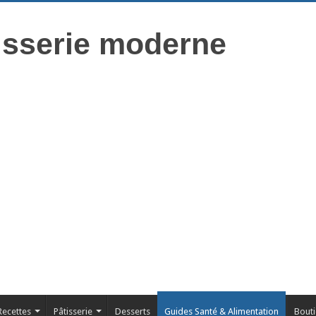
isserie moderne
Recettes
Pâtisserie
Desserts
Guides Santé & Alimentation
Bout