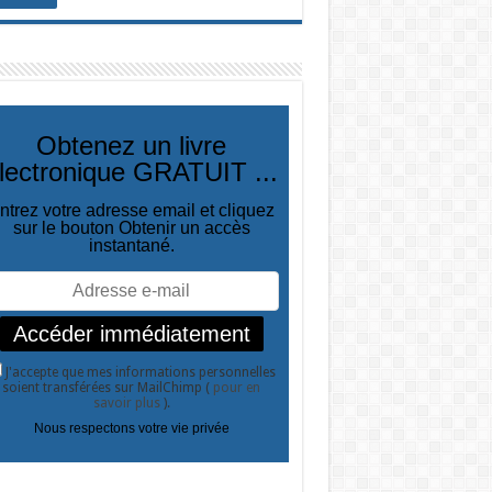
Obtenez un livre
lectronique GRATUIT ...
ntrez votre adresse email et cliquez
sur le bouton Obtenir un accès
instantané.
J'accepte que mes informations personnelles
soient transférées sur MailChimp (
pour en
savoir plus
).
Nous respectons votre vie privée