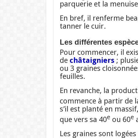
parquerie et la menuise
En bref, il renferme be
tanner le cuir.
Les différentes espèc
Pour commencer, il exis
de
châtaigniers
; plusi
ou 3 graines cloisonnée
feuilles.
En revanche, la product
commence à partir de l
s’il est planté en mass
e
e
que vers sa 40
ou 60
a
Les graines sont logées