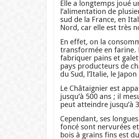
Elle a longtemps joué u
l’alimentation de plusi
sud de la France, en Ita
Nord, car elle est très 
En effet, on la consomma
transformée en farine. E
fabriquer pains et galet
pays producteurs de châ
du Sud, l’Italie, le Japon
Le Châtaignier est appar
jusqu’à 500 ans ; il me
peut atteindre jusqu’à
Cependant, ses longues 
foncé sont nervurées e
bois à grains fins est d