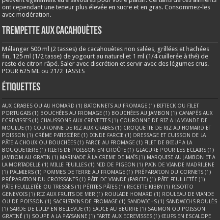
ont cependant une teneur plus élevée en sucre et en gras. Consommez-les
avec modération.
Trempette aux cacahouètes
Mélanger 500 ml (2 tasses) de cacahouètes non salées, grillées et hachées
fin, 125 ml (1/2 tasse) de yogourt au naturel et 1 ml (1/4 cuillerée à thé) de
reste de citron râpé. Saler avec discrétion et servir avec des légumes crus.
POUR 625 ML ou 21/2 TASSES
Étiquettes
AUX CRABES OU AU HOMARD
(1)
BATONNETS AU FROMAGE
(1)
BIFTECK OU FILET
PORTUGAIS
(1)
BOUCHÉES AU FROMAGE
(1)
BOUCHÉES AU JAMBON
(1)
CANAPÉS AUX
ECREVISSES
(1)
CHAUSSONS AUX CREVETTES
(1)
COURONNE DE RIZ A LA VIANDE DE
MOULUE
(1)
COURONNE DE RIZ AUX CRABES
(1)
CROQUETTE DE RIZ AU HOMARD ET
POISSON
(1)
CRÈME PATISSIÈRE
(1)
DINDE FARCIE
(1)
DRESSAGE ET CUISSON DE LA
PÂTE A CHOUX OU BOUCHÉES
(1)
FARCE AU FROMAGE
(1)
FILET DE BŒUF A LA
BOUQUETIERE
(1)
FILETS DE POISSON EN CROÛTE
(1)
GLACURE POUR LES ECLAIRS
(1)
JAMBOM AU GRATIN
(1)
MARINADE À LA CREME DE MAÏS
(1)
MARQUISE AU JAMBON ET A
LA MORTADELLE
(1)
MILLE FEUILLES
(1)
NID DE PIGEON
(1)
PAIN DE VIANDE MADRILENE
(1)
PALMIERS
(1)
POMMES DE TERRE AU FROMAGE
(1)
PRÉPARATION DU CORNETS
(1)
PRÉPARATION DU CROISSANTS
(1)
PÂTE DE VIANDE (FARCIE)
(1)
PÂTE FEUILLETÉE
(1)
PÂTE FEUILLETÉE OU TRESSES
(1)
PÉTITES PÂTES
(1)
RECETTE KIBBY
(1)
RISOTTO
GENEVOIS
(1)
RIZ AUX FRUITS DE MER
(1)
ROULADE HOMARD
(1)
ROULEAU DE VIANDE
OU DE POISSON
(1)
SACRISTAINS DE FROMAGE
(1)
SANDWICHS
(1)
SANDWICHS ROULÉS
(1)
SARDE DE LULLY EN BELLEVUE
(1)
SAUCE AU BEURRE
(1)
SAUMON OU POISSON
GRATINÉ
(1)
SOUPE A LA PAYSANNE
(1)
TARTE AUX ECREVISSES
(1)
ŒUFS EN ESCALOPE