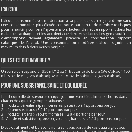
L’ALCOOL
L’alcool, consommé avec modération, à sa place dans un régime de vie sain.
Une consommation plus élevée comporte par contre de nombreux risques
pour la santé, y compris l’hypertension, facteur de risque important dans les
maladies cardiaques et les accidents cerebro-vasculaires. Les gens souffrant
d’embonpoint doivent également prendre en considération l’apport
calorique de l’alcool. Une consommation modérée d’alcool signifie un
maximum d’un à deux verres par jour.
QU’EST-CE QU’UN VERRE ?
Un verre correspond à : 350 ml/12 oz (1 bouteille) de biere (5% d’alcool) 150
ml/ 5 oz de vin (12% d’alcool) 45 ml/ 1 ½ oz de spiritueux (40% d’alcool)
Pour une subsistance saine et équilibrée
IL est conseillé de savourer chaque jour une variété d’aliments choisis dans
chacun des quatre groupes suivants :
1- Produits céréaliers (pain, céréales, pâtes) : 5 à 12 portions par jour
2- Légumes et fruits : 5 à 10 portions par jour
3- Produits laitiers : (yaourt, fromage) : 2 à 4 portions par jour
4- Viande et substituts (poisson, volailles, haricots) : 2 à 3 portions par jour
D’autres aliments et boissons ne faisant pas partie de ces quatre groupes
peuvent également être savourés pour votre plaisir. Certains de ces aliments