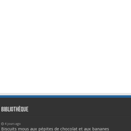
Bibliothèque
4 jours ago
Biscuits mous aux pépites de chocolat et aux bananes