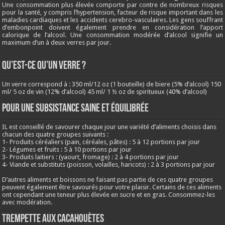
Une consommation plus élevée comporte par contre de nombreux risques
pour la santé, y compris l’hypertension, facteur de risque important dans les
maladies cardiaques et les accidents cerebro-vasculaires. Les gens souffrant
d’embonpoint doivent également prendre en considération l’apport
calorique de l’alcool. Une consommation modérée d’alcool signifie un
maximum d’un à deux verres par jour.
QU’EST-CE QU’UN VERRE ?
Un verre correspond à : 350 ml/12 oz (1 bouteille) de biere (5% d’alcool) 150
ml/ 5 oz de vin (12% d’alcool) 45 ml/ 1 ½ oz de spiritueux (40% d’alcool)
Pour une subsistance saine et équilibrée
IL est conseillé de savourer chaque jour une variété d’aliments choisis dans
chacun des quatre groupes suivants :
1- Produits céréaliers (pain, céréales, pâtes) : 5 à 12 portions par jour
2- Légumes et fruits : 5 à 10 portions par jour
3- Produits laitiers : (yaourt, fromage) : 2 à 4 portions par jour
4- Viande et substituts (poisson, volailles, haricots) : 2 à 3 portions par jour
D’autres aliments et boissons ne faisant pas partie de ces quatre groupes
peuvent également être savourés pour votre plaisir. Certains de ces aliments
ont cependant une teneur plus élevée en sucre et en gras. Consommez-les
avec modération.
Trempette aux cacahouètes