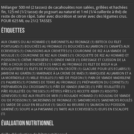
Mélanger 500 ml (2 tasses) de cacahouètes non salées, grillées et hachées
fin, 125 ml (1/2 tasse) de yogourt au naturel et 1 ml (1/4 cuillerée à thé) de
reste de citron râpé. Saler avec discrétion et servir avec des légumes crus.
POUR 625 ML ou 21/2 TASSES
Étiquettes
AUX CRABES OU AU HOMARD
(1)
BATONNETS AU FROMAGE
(1)
BIFTECK OU FILET
PORTUGAIS
(1)
BOUCHÉES AU FROMAGE
(1)
BOUCHÉES AU JAMBON
(1)
CANAPÉS AUX
ECREVISSES
(1)
CHAUSSONS AUX CREVETTES
(1)
COURONNE DE RIZ A LA VIANDE DE
MOULUE
(1)
COURONNE DE RIZ AUX CRABES
(1)
CROQUETTE DE RIZ AU HOMARD ET
POISSON
(1)
CRÈME PATISSIÈRE
(1)
DINDE FARCIE
(1)
DRESSAGE ET CUISSON DE LA
PÂTE A CHOUX OU BOUCHÉES
(1)
FARCE AU FROMAGE
(1)
FILET DE BŒUF A LA
BOUQUETIERE
(1)
FILETS DE POISSON EN CROÛTE
(1)
GLACURE POUR LES ECLAIRS
(1)
JAMBOM AU GRATIN
(1)
MARINADE À LA CREME DE MAÏS
(1)
MARQUISE AU JAMBON ET A
LA MORTADELLE
(1)
MILLE FEUILLES
(1)
NID DE PIGEON
(1)
PAIN DE VIANDE MADRILENE
(1)
PALMIERS
(1)
POMMES DE TERRE AU FROMAGE
(1)
PRÉPARATION DU CORNETS
(1)
PRÉPARATION DU CROISSANTS
(1)
PÂTE DE VIANDE (FARCIE)
(1)
PÂTE FEUILLETÉE
(1)
PÂTE FEUILLETÉE OU TRESSES
(1)
PÉTITES PÂTES
(1)
RECETTE KIBBY
(1)
RISOTTO
GENEVOIS
(1)
RIZ AUX FRUITS DE MER
(1)
ROULADE HOMARD
(1)
ROULEAU DE VIANDE
OU DE POISSON
(1)
SACRISTAINS DE FROMAGE
(1)
SANDWICHS
(1)
SANDWICHS ROULÉS
(1)
SARDE DE LULLY EN BELLEVUE
(1)
SAUCE AU BEURRE
(1)
SAUMON OU POISSON
GRATINÉ
(1)
SOUPE A LA PAYSANNE
(1)
TARTE AUX ECREVISSES
(1)
ŒUFS EN ESCALOPE
(1)
Évaluation nutritionnel