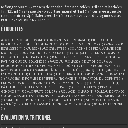
Mélanger 500 ml (2 tasses) de cacahouètes non salées, grillées et hachées
fin, 125 ml (1/2 tasse) de yogourt au naturel et 1 ml (1/4 cuillerée à thé) de
reste de citron râpé. Saler avec discrétion et servir avec des légumes crus.
POUR 625 ML ou 21/2 TASSES
Étiquettes
AUX CRABES OU AU HOMARD
(1)
BATONNETS AU FROMAGE
(1)
BIFTECK OU FILET
PORTUGAIS
(1)
BOUCHÉES AU FROMAGE
(1)
BOUCHÉES AU JAMBON
(1)
CANAPÉS AUX
ECREVISSES
(1)
CHAUSSONS AUX CREVETTES
(1)
COURONNE DE RIZ A LA VIANDE DE
MOULUE
(1)
COURONNE DE RIZ AUX CRABES
(1)
CROQUETTE DE RIZ AU HOMARD ET
POISSON
(1)
CRÈME PATISSIÈRE
(1)
DINDE FARCIE
(1)
DRESSAGE ET CUISSON DE LA
PÂTE A CHOUX OU BOUCHÉES
(1)
FARCE AU FROMAGE
(1)
FILET DE BŒUF A LA
BOUQUETIERE
(1)
FILETS DE POISSON EN CROÛTE
(1)
GLACURE POUR LES ECLAIRS
(1)
JAMBOM AU GRATIN
(1)
MARINADE À LA CREME DE MAÏS
(1)
MARQUISE AU JAMBON ET A
LA MORTADELLE
(1)
MILLE FEUILLES
(1)
NID DE PIGEON
(1)
PAIN DE VIANDE MADRILENE
(1)
PALMIERS
(1)
POMMES DE TERRE AU FROMAGE
(1)
PRÉPARATION DU CORNETS
(1)
PRÉPARATION DU CROISSANTS
(1)
PÂTE DE VIANDE (FARCIE)
(1)
PÂTE FEUILLETÉE
(1)
PÂTE FEUILLETÉE OU TRESSES
(1)
PÉTITES PÂTES
(1)
RECETTE KIBBY
(1)
RISOTTO
GENEVOIS
(1)
RIZ AUX FRUITS DE MER
(1)
ROULADE HOMARD
(1)
ROULEAU DE VIANDE
OU DE POISSON
(1)
SACRISTAINS DE FROMAGE
(1)
SANDWICHS
(1)
SANDWICHS ROULÉS
(1)
SARDE DE LULLY EN BELLEVUE
(1)
SAUCE AU BEURRE
(1)
SAUMON OU POISSON
GRATINÉ
(1)
SOUPE A LA PAYSANNE
(1)
TARTE AUX ECREVISSES
(1)
ŒUFS EN ESCALOPE
(1)
Évaluation nutritionnel