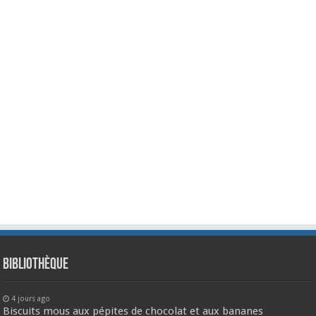
Bibliothèque
4 jours ago
Biscuits mous aux pépites de chocolat et aux bananes