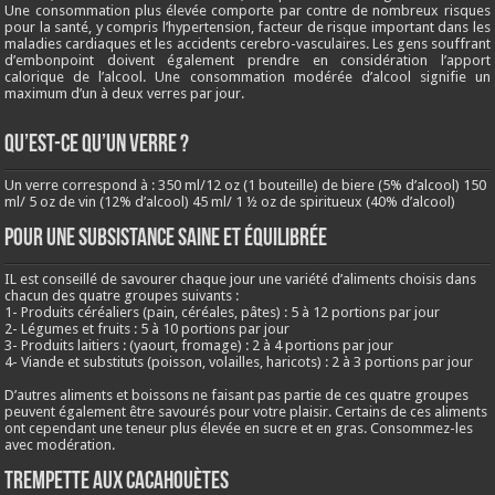
Une consommation plus élevée comporte par contre de nombreux risques
pour la santé, y compris l’hypertension, facteur de risque important dans les
maladies cardiaques et les accidents cerebro-vasculaires. Les gens souffrant
d’embonpoint doivent également prendre en considération l’apport
calorique de l’alcool. Une consommation modérée d’alcool signifie un
maximum d’un à deux verres par jour.
QU’EST-CE QU’UN VERRE ?
Un verre correspond à : 350 ml/12 oz (1 bouteille) de biere (5% d’alcool) 150
ml/ 5 oz de vin (12% d’alcool) 45 ml/ 1 ½ oz de spiritueux (40% d’alcool)
Pour une subsistance saine et équilibrée
IL est conseillé de savourer chaque jour une variété d’aliments choisis dans
chacun des quatre groupes suivants :
1- Produits céréaliers (pain, céréales, pâtes) : 5 à 12 portions par jour
2- Légumes et fruits : 5 à 10 portions par jour
3- Produits laitiers : (yaourt, fromage) : 2 à 4 portions par jour
4- Viande et substituts (poisson, volailles, haricots) : 2 à 3 portions par jour
D’autres aliments et boissons ne faisant pas partie de ces quatre groupes
peuvent également être savourés pour votre plaisir. Certains de ces aliments
ont cependant une teneur plus élevée en sucre et en gras. Consommez-les
avec modération.
Trempette aux cacahouètes