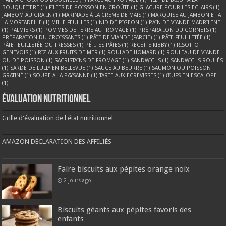
BOUQUETIERE
(1)
FILETS DE POISSON EN CROÛTE
(1)
GLACURE POUR LES ECLAIRS
(1)
JAMBOM AU GRATIN
(1)
MARINADE À LA CREME DE MAÏS
(1)
MARQUISE AU JAMBON ET A
LA MORTADELLE
(1)
MILLE FEUILLES
(1)
NID DE PIGEON
(1)
PAIN DE VIANDE MADRILENE
(1)
PALMIERS
(1)
POMMES DE TERRE AU FROMAGE
(1)
PRÉPARATION DU CORNETS
(1)
PRÉPARATION DU CROISSANTS
(1)
PÂTE DE VIANDE (FARCIE)
(1)
PÂTE FEUILLETÉE
(1)
PÂTE FEUILLETÉE OU TRESSES
(1)
PÉTITES PÂTES
(1)
RECETTE KIBBY
(1)
RISOTTO
GENEVOIS
(1)
RIZ AUX FRUITS DE MER
(1)
ROULADE HOMARD
(1)
ROULEAU DE VIANDE
OU DE POISSON
(1)
SACRISTAINS DE FROMAGE
(1)
SANDWICHS
(1)
SANDWICHS ROULÉS
(1)
SARDE DE LULLY EN BELLEVUE
(1)
SAUCE AU BEURRE
(1)
SAUMON OU POISSON
GRATINÉ
(1)
SOUPE A LA PAYSANNE
(1)
TARTE AUX ECREVISSES
(1)
ŒUFS EN ESCALOPE
(1)
Évaluation nutritionnel
Grille d'évaluation de l'état nutritionnel
AMAZON DÉCLARATION DES AFFILIÉS
Faire biscuits aux pépites orange noix
2 jours ago
Biscuits géants aux pépites favoris des
enfants