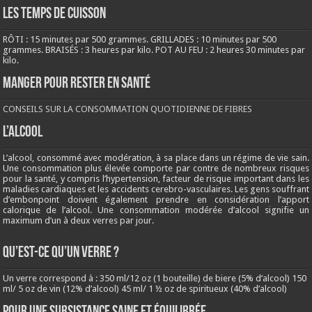
LES TEMPS DE CUISSON
RÔTI : 15 minutes par 500 grammes. GRILLADES : 10 minutes par 500
grammes. BRAISÉS : 3 heures par kilo. POT AU FEU : 2 heures 30 minutes par
kilo.
Manger pour rester en santé
CONSEILS SUR LA CONSOMMATION QUOTIDIENNE DE FIBRES
L’ALCOOL
L’alcool, consommé avec modération, à sa place dans un régime de vie sain.
Une consommation plus élevée comporte par contre de nombreux risques
pour la santé, y compris l’hypertension, facteur de risque important dans les
maladies cardiaques et les accidents cerebro-vasculaires. Les gens souffrant
d’embonpoint doivent également prendre en considération l’apport
calorique de l’alcool. Une consommation modérée d’alcool signifie un
maximum d’un à deux verres par jour.
QU’EST-CE QU’UN VERRE ?
Un verre correspond à : 350 ml/12 oz (1 bouteille) de biere (5% d’alcool) 150
ml/ 5 oz de vin (12% d’alcool) 45 ml/ 1 ½ oz de spiritueux (40% d’alcool)