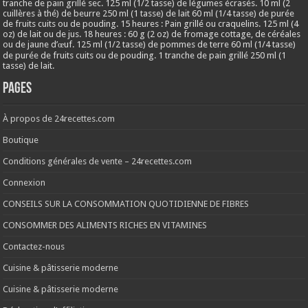
tranche de pain grillé sec. 125 ml (1/2 tasse) de légumes écrasés. 10 ml (2
cuillères à thé) de beurre 250 ml (1 tasse) de lait 60 ml (1/4 tasse) de purée
de fruits cuits ou de pouding. 15 heures : Pain grillé ou craquelins. 125 ml (4
oz) de lait ou de jus. 18 heures : 60 g (2 oz) de fromage cottage, de céréales
ou de jaune d’œuf. 125 ml (1/2 tasse) de pommes de terre 60 ml (1/4 tasse)
de purée de fruits cuits ou de pouding. 1 tranche de pain grillé 250 ml (1
tasse) de lait.
Pages
À propos de 24recettes.com
Boutique
Conditions générales de vente – 24recettes.com
Connexion
CONSEILS SUR LA CONSOMMATION QUOTIDIENNE DE FIBRES
CONSOMMER DES ALIMENTS RICHES EN VITAMINES
Contactez-nous
Cuisine & pâtisserie moderne
Cuisine & pâtisserie moderne