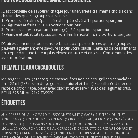
Pour une subsistance saine et équilibrée
IL est conseillé de savourer chaque jour une variété d’aliments choisis dans
chacun des quatre groupes suivants :
1- Produits céréaliers (pain, céréales, pâtes) : 5 à 12 portions par jour
2- Légumes et fruits : 5 à 10 portions par jour
3- Produits laitiers : (yaourt, fromage) : 2 à 4 portions par jour
4- Viande et substituts (poisson, volailles, haricots) : 2 à 3 portions par jour
D’autres aliments et boissons ne faisant pas partie de ces quatre groupes
peuvent également être savourés pour votre plaisir. Certains de ces aliments
ont cependant une teneur plus élevée en sucre et en gras. Consommez-les
avec modération.
Trempette aux cacahouètes
Mélanger 500 ml (2 tasses) de cacahouètes non salées, grillées et hachées
fin, 125 ml (1/2 tasse) de yogourt au naturel et 1 ml (1/4 cuillerée à thé) de
reste de citron râpé. Saler avec discrétion et servir avec des légumes crus.
POUR 625 ML ou 21/2 TASSES
Étiquettes
AUX CRABES OU AU HOMARD
(1)
BATONNETS AU FROMAGE
(1)
BIFTECK OU FILET
PORTUGAIS
(1)
BOUCHÉES AU FROMAGE
(1)
BOUCHÉES AU JAMBON
(1)
CANAPÉS AUX
ECREVISSES
(1)
CHAUSSONS AUX CREVETTES
(1)
COURONNE DE RIZ A LA VIANDE DE
MOULUE
(1)
COURONNE DE RIZ AUX CRABES
(1)
CROQUETTE DE RIZ AU HOMARD ET
POISSON
(1)
CRÈME PATISSIÈRE
(1)
DINDE FARCIE
(1)
DRESSAGE ET CUISSON DE LA
PÂTE A CHOUX OU BOUCHÉES
(1)
FARCE AU FROMAGE
(1)
FILET DE BŒUF A LA