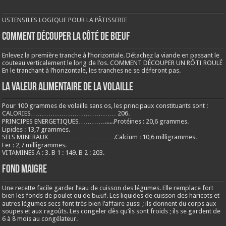
USTENSILES LOGIQUE POUR LA PÂTISSERIE
COMMENT DÉCOUPER LA CÔTÉ DE BŒUF
Enlevez la première tranche à l’horizontale. Détachez la viande en passant le
couteau verticalement le long de l’os. COMMENT DÉCOUPER UN RÔTI ROULÉ
En le tranchant à l’horizontale, les tranches ne se déferont pas.
LA VALEUR ALIMENTAIRE DE LA VOLAILLE
Pour 100 grammes de volaille sans os, les principaux constituants sont :
CALORIES………………………………… 206.
PRINCIPES ENERGETIQUES…………......Protéines : 20,6 grammes.
Lipides : 13,7 grammes.
SELS MINERAUX………………………….Calcium : 10,6 milligrammes.
Fer : 2,7 milligrammes.
VITAMINES A : 3. B 1 : 149. B 2 : 203.
Fond maigre
Une recette facile garder l’eau de cuisson des légumes. Elle remplace fort
bien les fonds de poulet ou de bœuf. Les liquides de cuisson des haricots et
autres légumes secs font très bien l’affaire aussi ; ils donnent du corps aux
soupes et aux ragoûts. Les congeler dès qu’ils sont froids ; ils se gardent de
6 à 8 mois au congélateur.