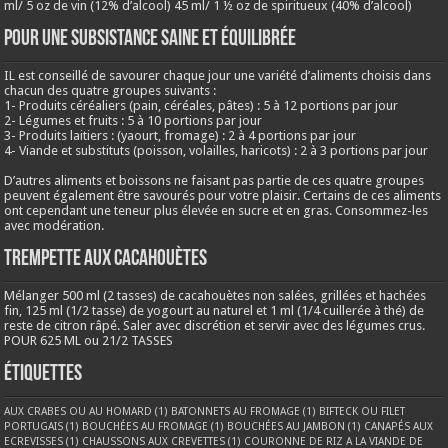
ml/ 5 oz de vin (12% d’alcool) 45 ml/ 1 ½ oz de spiritueux (40% d’alcool)
Pour une subsistance saine et équilibrée
IL est conseillé de savourer chaque jour une variété d’aliments choisis dans
chacun des quatre groupes suivants :
1- Produits céréaliers (pain, céréales, pâtes) : 5 à 12 portions par jour
2- Légumes et fruits : 5 à 10 portions par jour
3- Produits laitiers : (yaourt, fromage) : 2 à 4 portions par jour
4- Viande et substituts (poisson, volailles, haricots) : 2 à 3 portions par jour
D’autres aliments et boissons ne faisant pas partie de ces quatre groupes
peuvent également être savourés pour votre plaisir. Certains de ces aliments
ont cependant une teneur plus élevée en sucre et en gras. Consommez-les
avec modération.
Trempette aux cacahouètes
Mélanger 500 ml (2 tasses) de cacahouètes non salées, grillées et hachées
fin, 125 ml (1/2 tasse) de yogourt au naturel et 1 ml (1/4 cuillerée à thé) de
reste de citron râpé. Saler avec discrétion et servir avec des légumes crus.
POUR 625 ML ou 21/2 TASSES
Étiquettes
AUX CRABES OU AU HOMARD
(1)
BATONNETS AU FROMAGE
(1)
BIFTECK OU FILET
PORTUGAIS
(1)
BOUCHÉES AU FROMAGE
(1)
BOUCHÉES AU JAMBON
(1)
CANAPÉS AUX
ECREVISSES
(1)
CHAUSSONS AUX CREVETTES
(1)
COURONNE DE RIZ A LA VIANDE DE