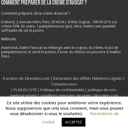
Comment préparer de la crème d’avocat ?
Comment préparer de la crème d’avocat ?
D’abord, 2 avocats mûrs. Puis, 20 ml (4 c. à thé) Cognac. 100 ml (3 ½ oz)
crème 35%. En outre, 1 pamplemousse (jus). Ainsi, mettre une quantité
suffisante de sel et poivre.
Méthode
Avant tout, battre l’avocat au mélange avec le cognac, la crème, le jus de
pamplemousse, le sel et le poivre. Passer au chinois ou passoire à mailles
fines.
À propos de 24recettes.com
|
Déclaration des affiliés
|
Mentions Légales
|
Contactez-nous
|
PLAN DU SITE
|
Politique de confidentialité
|
politique-de-non-
remboursement
|
conditions-generales-de-vente-24recettes-com
Ce site utilise des cookies pour améliorer votre expérience.
Nous supposerons que cela vous convient, mais vous pouvez
Copyright © 2019-2025, Tous les droits sont réservés
vous désabonner si vous le souhaitez.
Paramètres de
cookie
ACCEPTEZ