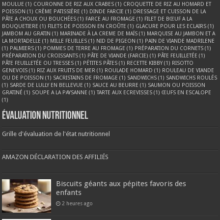
MOULUE
(1)
COURONNE DE RIZ AUX CRABES
(1)
CROQUETTE DE RIZ AU HOMARD ET
POISSON
(1)
CRÈME PATISSIÈRE
(1)
DINDE FARCIE
(1)
DRESSAGE ET CUISSON DE LA
PÂTE A CHOUX OU BOUCHÉES
(1)
FARCE AU FROMAGE
(1)
FILET DE BŒUF A LA
BOUQUETIERE
(1)
FILETS DE POISSON EN CROÛTE
(1)
GLACURE POUR LES ECLAIRS
(1)
JAMBOM AU GRATIN
(1)
MARINADE À LA CREME DE MAÏS
(1)
MARQUISE AU JAMBON ET A
LA MORTADELLE
(1)
MILLE FEUILLES
(1)
NID DE PIGEON
(1)
PAIN DE VIANDE MADRILENE
(1)
PALMIERS
(1)
POMMES DE TERRE AU FROMAGE
(1)
PRÉPARATION DU CORNETS
(1)
PRÉPARATION DU CROISSANTS
(1)
PÂTE DE VIANDE (FARCIE)
(1)
PÂTE FEUILLETÉE
(1)
PÂTE FEUILLETÉE OU TRESSES
(1)
PÉTITES PÂTES
(1)
RECETTE KIBBY
(1)
RISOTTO
GENEVOIS
(1)
RIZ AUX FRUITS DE MER
(1)
ROULADE HOMARD
(1)
ROULEAU DE VIANDE
OU DE POISSON
(1)
SACRISTAINS DE FROMAGE
(1)
SANDWICHS
(1)
SANDWICHS ROULÉS
(1)
SARDE DE LULLY EN BELLEVUE
(1)
SAUCE AU BEURRE
(1)
SAUMON OU POISSON
GRATINÉ
(1)
SOUPE A LA PAYSANNE
(1)
TARTE AUX ECREVISSES
(1)
ŒUFS EN ESCALOPE
(1)
Évaluation nutritionnel
Grille d'évaluation de l'état nutritionnel
AMAZON DÉCLARATION DES AFFILIÉS
Biscuits géants aux pépites favoris des
enfants
2 heures ago