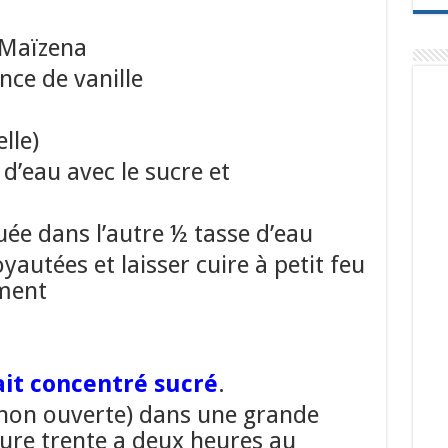
 Maïzena
ence de vanille
lle)
 d’eau avec le sucre et
uée dans l’autre ½ tasse d’eau
yautées et laisser cuire à petit feu
ment
ait concentré sucré
.
e (non ouverte) dans une grande
eure trente a deux heures au