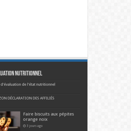
uation nutritionnel
e d'évaluation de l'état nutritionnel
ON DÉCLARATION DES AFFILIÉS
Faire biscuits aux pépites
orange noix
3 jours ago