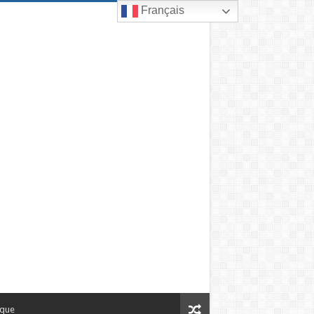
Français
ique