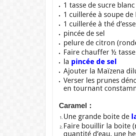
1 tasse de sucre blanc
1 cuillerée à soupe de
1 cuillerée à thé d’ess
pincée de sel
pelure de citron (ronde
Faire chauffer ½ tasse
la
pincée de sel
Ajouter la Maïzena dil
Verser les prunes déno
en tournant constam
Caramel :
Une grande boite de
l
Faire bouillir la boit
quantité d’eau, une h