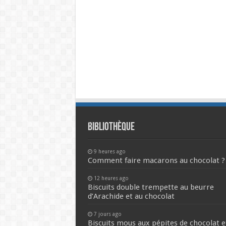
Bibliothèque
9 heures ago
Comment faire macarons au chocolat ?
12 heures ago
Biscuits double trempette au beurre
d’Arachide et au chocolat
7 jours ago
Biscuits mous aux pépites de chocolat e