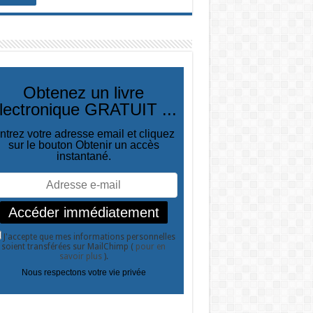
Obtenez un livre
lectronique GRATUIT ...
ntrez votre adresse email et cliquez
sur le bouton Obtenir un accès
instantané.
J'accepte que mes informations personnelles
soient transférées sur MailChimp (
pour en
savoir plus
).
Nous respectons votre vie privée