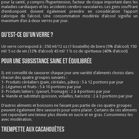
pour la santé, y compris l’hypertension, facteur de risque important dans les
maladies cardiaques et les accidents cerebro-vasculaires. Les gens souffrant
d’embonpoint doivent également prendre en considération l’apport
calorique de l’alcool. Une consommation modérée d’alcool signifie un
maximum d’un à deux verres par jour.
QU’EST-CE QU’UN VERRE ?
Un verre correspond à : 350 ml/12 oz (1 bouteille) de biere (5% d’alcool) 150
ml/ 5 oz de vin (12% d’alcool) 45 ml/ 1 ½ oz de spiritueux (40% d’alcool)
Pour une subsistance saine et équilibrée
IL est conseillé de savourer chaque jour une variété d’aliments choisis dans
chacun des quatre groupes suivants :
1- Produits céréaliers (pain, céréales, pâtes) : 5 à 12 portions par jour
2- Légumes et fruits : 5 à 10 portions par jour
3- Produits laitiers : (yaourt, fromage) : 2 à 4 portions par jour
4- Viande et substituts (poisson, volailles, haricots) : 2 à 3 portions par jour
D’autres aliments et boissons ne faisant pas partie de ces quatre groupes
peuvent également être savourés pour votre plaisir. Certains de ces aliments
ont cependant une teneur plus élevée en sucre et en gras. Consommez-les
avec modération.
Trempette aux cacahouètes