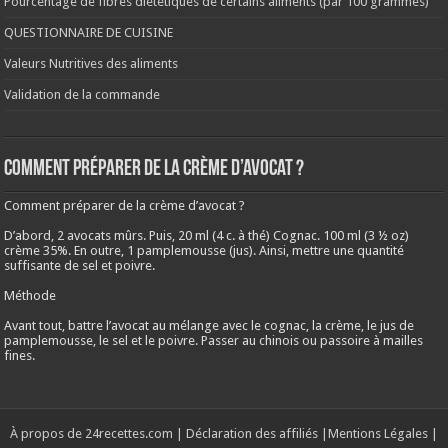
Pourcentage de fibres diététiques de certains aliments (par 100 grammes)
QUESTIONNAIRE DE CUISINE
Valeurs Nutritives des aliments
Validation de la commande
Comment préparer de la crème d’avocat ?
Comment préparer de la crème d’avocat ?
D’abord, 2 avocats mûrs. Puis, 20 ml (4 c. à thé) Cognac. 100 ml (3 ½ oz)
crème 35%. En outre, 1 pamplemousse (jus). Ainsi, mettre une quantité
suffisante de sel et poivre.
Méthode
Avant tout, battre l’avocat au mélange avec le cognac, la crème, le jus de
pamplemousse, le sel et le poivre. Passer au chinois ou passoire à mailles
fines.
À propos de 24recettes.com
|
Déclaration des affiliés
|
Mentions Légales
|