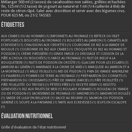
Mélanger 500 ml (2 tasses) de cacahouètes non salées, grillées et hachées
fin, 125 ml (1/2 tasse) de yogourt au naturel et 1 ml (1/4 cuillerée à thé) de
reste de citron râpé. Saler avec discrétion et servir avec des légumes crus.
POUR 625 ML ou 21/2 TASSES
Étiquettes
AUX CRABES OU AU HOMARD
(1)
BATONNETS AU FROMAGE
(1)
BIFTECK OU FILET
PORTUGAIS
(1)
BOUCHÉES AU FROMAGE
(1)
BOUCHÉES AU JAMBON
(1)
CANAPÉS AUX
ECREVISSES
(1)
CHAUSSONS AUX CREVETTES
(1)
COURONNE DE RIZ A LA VIANDE DE
MOULUE
(1)
COURONNE DE RIZ AUX CRABES
(1)
CROQUETTE DE RIZ AU HOMARD ET
POISSON
(1)
CRÈME PATISSIÈRE
(1)
DINDE FARCIE
(1)
DRESSAGE ET CUISSON DE LA
PÂTE A CHOUX OU BOUCHÉES
(1)
FARCE AU FROMAGE
(1)
FILET DE BŒUF A LA
BOUQUETIERE
(1)
FILETS DE POISSON EN CROÛTE
(1)
GLACURE POUR LES ECLAIRS
(1)
JAMBOM AU GRATIN
(1)
MARINADE À LA CREME DE MAÏS
(1)
MARQUISE AU JAMBON ET A
LA MORTADELLE
(1)
MILLE FEUILLES
(1)
NID DE PIGEON
(1)
PAIN DE VIANDE MADRILENE
(1)
PALMIERS
(1)
POMMES DE TERRE AU FROMAGE
(1)
PRÉPARATION DU CORNETS
(1)
PRÉPARATION DU CROISSANTS
(1)
PÂTE DE VIANDE (FARCIE)
(1)
PÂTE FEUILLETÉE
(1)
PÂTE FEUILLETÉE OU TRESSES
(1)
PÉTITES PÂTES
(1)
RECETTE KIBBY
(1)
RISOTTO
GENEVOIS
(1)
RIZ AUX FRUITS DE MER
(1)
ROULADE HOMARD
(1)
ROULEAU DE VIANDE
OU DE POISSON
(1)
SACRISTAINS DE FROMAGE
(1)
SANDWICHS
(1)
SANDWICHS ROULÉS
(1)
SARDE DE LULLY EN BELLEVUE
(1)
SAUCE AU BEURRE
(1)
SAUMON OU POISSON
GRATINÉ
(1)
SOUPE A LA PAYSANNE
(1)
TARTE AUX ECREVISSES
(1)
ŒUFS EN ESCALOPE
(1)
Évaluation nutritionnel
Grille d'évaluation de l'état nutritionnel