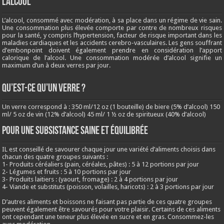
L’ALCOOL
L’alcool, consommé avec modération, à sa place dans un régime de vie sain.
Une consommation plus élevée comporte par contre de nombreux risques
pour la santé, y compris l’hypertension, facteur de risque important dans les
maladies cardiaques et les accidents cerebro-vasculaires. Les gens souffrant
d’embonpoint doivent également prendre en considération l’apport
calorique de l’alcool. Une consommation modérée d’alcool signifie un
maximum d’un à deux verres par jour.
QU’EST-CE QU’UN VERRE ?
Un verre correspond à : 350 ml/12 oz (1 bouteille) de biere (5% d’alcool) 150
ml/ 5 oz de vin (12% d’alcool) 45 ml/ 1 ½ oz de spiritueux (40% d’alcool)
Pour une subsistance saine et équilibrée
IL est conseillé de savourer chaque jour une variété d’aliments choisis dans
chacun des quatre groupes suivants :
1- Produits céréaliers (pain, céréales, pâtes) : 5 à 12 portions par jour
2- Légumes et fruits : 5 à 10 portions par jour
3- Produits laitiers : (yaourt, fromage) : 2 à 4 portions par jour
4- Viande et substituts (poisson, volailles, haricots) : 2 à 3 portions par jour
D’autres aliments et boissons ne faisant pas partie de ces quatre groupes
peuvent également être savourés pour votre plaisir. Certains de ces aliments
ont cependant une teneur plus élevée en sucre et en gras. Consommez-les