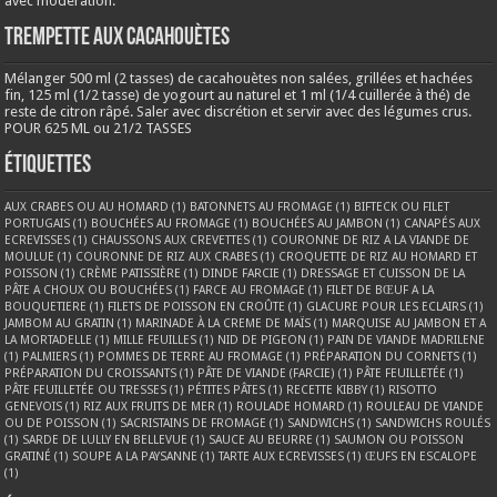
avec modération.
Trempette aux cacahouètes
Mélanger 500 ml (2 tasses) de cacahouètes non salées, grillées et hachées
fin, 125 ml (1/2 tasse) de yogourt au naturel et 1 ml (1/4 cuillerée à thé) de
reste de citron râpé. Saler avec discrétion et servir avec des légumes crus.
POUR 625 ML ou 21/2 TASSES
Étiquettes
AUX CRABES OU AU HOMARD
(1)
BATONNETS AU FROMAGE
(1)
BIFTECK OU FILET
PORTUGAIS
(1)
BOUCHÉES AU FROMAGE
(1)
BOUCHÉES AU JAMBON
(1)
CANAPÉS AUX
ECREVISSES
(1)
CHAUSSONS AUX CREVETTES
(1)
COURONNE DE RIZ A LA VIANDE DE
MOULUE
(1)
COURONNE DE RIZ AUX CRABES
(1)
CROQUETTE DE RIZ AU HOMARD ET
POISSON
(1)
CRÈME PATISSIÈRE
(1)
DINDE FARCIE
(1)
DRESSAGE ET CUISSON DE LA
PÂTE A CHOUX OU BOUCHÉES
(1)
FARCE AU FROMAGE
(1)
FILET DE BŒUF A LA
BOUQUETIERE
(1)
FILETS DE POISSON EN CROÛTE
(1)
GLACURE POUR LES ECLAIRS
(1)
JAMBOM AU GRATIN
(1)
MARINADE À LA CREME DE MAÏS
(1)
MARQUISE AU JAMBON ET A
LA MORTADELLE
(1)
MILLE FEUILLES
(1)
NID DE PIGEON
(1)
PAIN DE VIANDE MADRILENE
(1)
PALMIERS
(1)
POMMES DE TERRE AU FROMAGE
(1)
PRÉPARATION DU CORNETS
(1)
PRÉPARATION DU CROISSANTS
(1)
PÂTE DE VIANDE (FARCIE)
(1)
PÂTE FEUILLETÉE
(1)
PÂTE FEUILLETÉE OU TRESSES
(1)
PÉTITES PÂTES
(1)
RECETTE KIBBY
(1)
RISOTTO
GENEVOIS
(1)
RIZ AUX FRUITS DE MER
(1)
ROULADE HOMARD
(1)
ROULEAU DE VIANDE
OU DE POISSON
(1)
SACRISTAINS DE FROMAGE
(1)
SANDWICHS
(1)
SANDWICHS ROULÉS
(1)
SARDE DE LULLY EN BELLEVUE
(1)
SAUCE AU BEURRE
(1)
SAUMON OU POISSON
GRATINÉ
(1)
SOUPE A LA PAYSANNE
(1)
TARTE AUX ECREVISSES
(1)
ŒUFS EN ESCALOPE
(1)