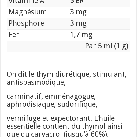
Vitamine A
5 ER
Magnésium
3 mg
Phosphore
3 mg
Fer
1,7 mg
Par 5 ml (1 g)
On dit le thym diurétique, stimulant,
antispasmodique,
carminatif, emménagogue,
aphrodisiaque, sudorifique,
vermifuge et expectorant. L’huile
essentielle contient du thymol ainsi
que du carvacrol (jusqu’à 60%),