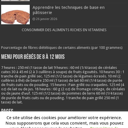
Apprendre les techniques de base en
pâtisserie
26 janvier 2026
CONSOMMER DES ALIMENTS RICHES EN VITAMINES
Pourcentage de fibres diététiques de certains aliments (par 100 grammes)
MENU POUR BÉBÉS DE 8 à 12 MOIS
7 heures : 250 ml (1 tasse de lait 9 heures : 60 ml (1/4 tasse) de céréales
cuites 30 à 45 ml (2 à 3 cuillères à soupe) de fruits égouttés. 10 heures 30 : 1
tranche de pain grillé sec. 125 ml (1/2 tasse) de légumes écrasés. 10 ml (2
cuillères à thé) de beurre 250 ml (1 tasse) de lait 60 ml (1/4 tasse) de purée
de fruits cuits ou de pouding. 15 heures : Pain grillé ou craquelins. 125 ml (4
oz) de lait ou de jus. 18 heures : 60 g (2 oz) de fromage cottage, de céréales
ou de jaune d’œuf. 125 ml (1/2 tasse) de pommes de terre 60 ml (1/4 tasse)
de purée de fruits cuits ou de pouding. 1 tranche de pain grillé 250 ml (1
tasse) de lait.
Pages
Ce site utilise des cookies pour améliorer votre expérience.
Nous supposerons que cela vous convient, mais vous pouvez
À propos de 24recettes.com