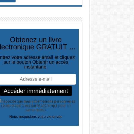
Obtenez un livre
lectronique GRATUIT ...
ntrez votre adresse email et cliquez
sur le bouton Obtenir un accès
instantané.
J'accepte que mes informations personnelles
soient transférées sur MailChimp (
pour en
savoir plus
).
Nous respectons votre vie privée