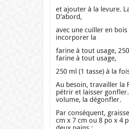
et ajouter à la levure. L
D’abord,
avec une cuiller en boi
incorporer la
farine à tout usage, 250 
farine à tout usage,
250 ml (1 tasse) à la fois
Au besoin, travailler la
pétrir et laisser gonfler
volume, la dégonfler.
Par conséquent, graisse
cm x 7 cm ou 8 po x 4 p
deux pains ;