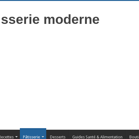
isserie moderne
Recettes
Pâtisserie
Desserts
Guides Santé & Alimentation
Bout