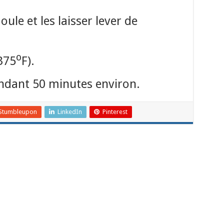
ule et les laisser lever de
o
375
F).
endant 50 minutes environ.
Stumbleupon
LinkedIn
Pinterest