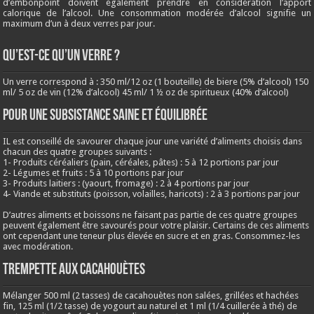
d’embonpoint doivent également prendre en considération l’apport
calorique de l’alcool. Une consommation modérée d’alcool signifie un
maximum d’un à deux verres par jour.
QU’EST-CE QU’UN VERRE ?
Un verre correspond à : 350 ml/12 oz (1 bouteille) de biere (5% d’alcool) 150
ml/ 5 oz de vin (12% d’alcool) 45 ml/ 1 ½ oz de spiritueux (40% d’alcool)
Pour une subsistance saine et équilibrée
IL est conseillé de savourer chaque jour une variété d’aliments choisis dans
chacun des quatre groupes suivants :
1- Produits céréaliers (pain, céréales, pâtes) : 5 à 12 portions par jour
2- Légumes et fruits : 5 à 10 portions par jour
3- Produits laitiers : (yaourt, fromage) : 2 à 4 portions par jour
4- Viande et substituts (poisson, volailles, haricots) : 2 à 3 portions par jour
D’autres aliments et boissons ne faisant pas partie de ces quatre groupes
peuvent également être savourés pour votre plaisir. Certains de ces aliments
ont cependant une teneur plus élevée en sucre et en gras. Consommez-les
avec modération.
Trempette aux cacahouètes
Mélanger 500 ml (2 tasses) de cacahouètes non salées, grillées et hachées
fin, 125 ml (1/2 tasse) de yogourt au naturel et 1 ml (1/4 cuillerée à thé) de