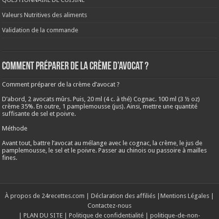
Valeurs Nutritives des aliments
Validation de la commande
Comment préparer de la crème d’avocat ?
Comment préparer de la crème d’avocat ?
D’abord, 2 avocats mûrs. Puis, 20 ml (4 c. à thé) Cognac. 100 ml (3 ½ oz)
crème 35%. En outre, 1 pamplemousse (jus). Ainsi, mettre une quantité
suffisante de sel et poivre.
Méthode
Avant tout, battre l’avocat au mélange avec le cognac, la crème, le jus de
pamplemousse, le sel et le poivre. Passer au chinois ou passoire à mailles
fines.
À propos de 24recettes.com
|
Déclaration des affiliés
|
Mentions Légales
|
Contactez-nous
|
PLAN DU SITE
|
Politique de confidentialité
|
politique-de-non-