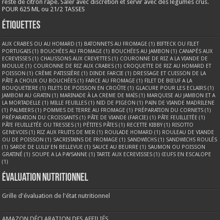
reste de citron râpé. Saler avec discrétion et servir avec des légumes crus.
POUR 625 ML ou 21/2 TASSES
Étiquettes
AUX CRABES OU AU HOMARD
(1)
BATONNETS AU FROMAGE
(1)
BIFTECK OU FILET
PORTUGAIS
(1)
BOUCHÉES AU FROMAGE
(1)
BOUCHÉES AU JAMBON
(1)
CANAPÉS AUX
ECREVISSES
(1)
CHAUSSONS AUX CREVETTES
(1)
COURONNE DE RIZ A LA VIANDE DE
MOULUE
(1)
COURONNE DE RIZ AUX CRABES
(1)
CROQUETTE DE RIZ AU HOMARD ET
POISSON
(1)
CRÈME PATISSIÈRE
(1)
DINDE FARCIE
(1)
DRESSAGE ET CUISSON DE LA
PÂTE A CHOUX OU BOUCHÉES
(1)
FARCE AU FROMAGE
(1)
FILET DE BŒUF A LA
BOUQUETIERE
(1)
FILETS DE POISSON EN CROÛTE
(1)
GLACURE POUR LES ECLAIRS
(1)
JAMBOM AU GRATIN
(1)
MARINADE À LA CREME DE MAÏS
(1)
MARQUISE AU JAMBON ET A
LA MORTADELLE
(1)
MILLE FEUILLES
(1)
NID DE PIGEON
(1)
PAIN DE VIANDE MADRILENE
(1)
PALMIERS
(1)
POMMES DE TERRE AU FROMAGE
(1)
PRÉPARATION DU CORNETS
(1)
PRÉPARATION DU CROISSANTS
(1)
PÂTE DE VIANDE (FARCIE)
(1)
PÂTE FEUILLETÉE
(1)
PÂTE FEUILLETÉE OU TRESSES
(1)
PÉTITES PÂTES
(1)
RECETTE KIBBY
(1)
RISOTTO
GENEVOIS
(1)
RIZ AUX FRUITS DE MER
(1)
ROULADE HOMARD
(1)
ROULEAU DE VIANDE
OU DE POISSON
(1)
SACRISTAINS DE FROMAGE
(1)
SANDWICHS
(1)
SANDWICHS ROULÉS
(1)
SARDE DE LULLY EN BELLEVUE
(1)
SAUCE AU BEURRE
(1)
SAUMON OU POISSON
GRATINÉ
(1)
SOUPE A LA PAYSANNE
(1)
TARTE AUX ECREVISSES
(1)
ŒUFS EN ESCALOPE
(1)
Évaluation nutritionnel
Grille d'évaluation de l'état nutritionnel
AMAZON DÉCLARATION DES AFFILIÉS