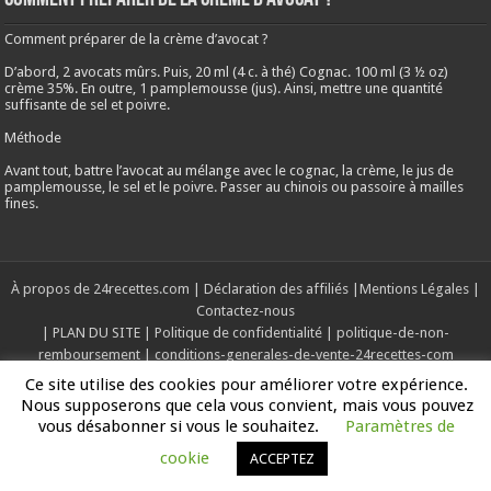
Comment préparer de la crème d’avocat ?
D’abord, 2 avocats mûrs. Puis, 20 ml (4 c. à thé) Cognac. 100 ml (3 ½ oz)
crème 35%. En outre, 1 pamplemousse (jus). Ainsi, mettre une quantité
suffisante de sel et poivre.
Méthode
Avant tout, battre l’avocat au mélange avec le cognac, la crème, le jus de
pamplemousse, le sel et le poivre. Passer au chinois ou passoire à mailles
fines.
À propos de 24recettes.com
|
Déclaration des affiliés
|
Mentions Légales
|
Contactez-nous
|
PLAN DU SITE
|
Politique de confidentialité
|
politique-de-non-
remboursement
|
conditions-generales-de-vente-24recettes-com
Ce site utilise des cookies pour améliorer votre expérience.
Nous supposerons que cela vous convient, mais vous pouvez
Copyright © 2019-2025, Tous les droits sont réservés
vous désabonner si vous le souhaitez.
Paramètres de
cookie
ACCEPTEZ