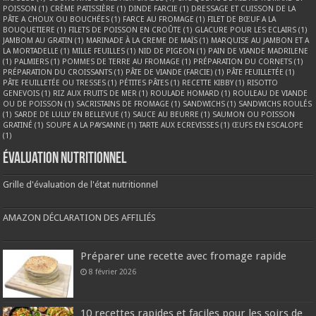
POISSON
(1)
CRÈME PATISSIÈRE
(1)
DINDE FARCIE
(1)
DRESSAGE ET CUISSON DE LA
PÂTE A CHOUX OU BOUCHÉES
(1)
FARCE AU FROMAGE
(1)
FILET DE BŒUF A LA
BOUQUETIERE
(1)
FILETS DE POISSON EN CROÛTE
(1)
GLACURE POUR LES ECLAIRS
(1)
JAMBOM AU GRATIN
(1)
MARINADE À LA CREME DE MAÏS
(1)
MARQUISE AU JAMBON ET A
LA MORTADELLE
(1)
MILLE FEUILLES
(1)
NID DE PIGEON
(1)
PAIN DE VIANDE MADRILENE
(1)
PALMIERS
(1)
POMMES DE TERRE AU FROMAGE
(1)
PRÉPARATION DU CORNETS
(1)
PRÉPARATION DU CROISSANTS
(1)
PÂTE DE VIANDE (FARCIE)
(1)
PÂTE FEUILLETÉE
(1)
PÂTE FEUILLETÉE OU TRESSES
(1)
PÉTITES PÂTES
(1)
RECETTE KIBBY
(1)
RISOTTO
GENEVOIS
(1)
RIZ AUX FRUITS DE MER
(1)
ROULADE HOMARD
(1)
ROULEAU DE VIANDE
OU DE POISSON
(1)
SACRISTAINS DE FROMAGE
(1)
SANDWICHS
(1)
SANDWICHS ROULÉS
(1)
SARDE DE LULLY EN BELLEVUE
(1)
SAUCE AU BEURRE
(1)
SAUMON OU POISSON
GRATINÉ
(1)
SOUPE A LA PAYSANNE
(1)
TARTE AUX ECREVISSES
(1)
ŒUFS EN ESCALOPE
(1)
Évaluation nutritionnel
Grille d'évaluation de l'état nutritionnel
AMAZON DÉCLARATION DES AFFILIÉS
Préparer une recette avec fromage rapide
8 février 2026
10 recettes rapides et faciles pour les soirs de