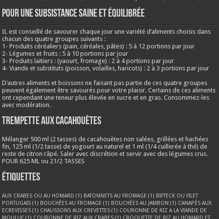
Pour une subsistance saine et équilibrée
IL est conseillé de savourer chaque jour une variété d’aliments choisis dans
chacun des quatre groupes suivants :
1- Produits céréaliers (pain, céréales, pâtes) : 5 à 12 portions par jour
2- Légumes et fruits : 5 à 10 portions par jour
3- Produits laitiers : (yaourt, fromage) : 2 à 4 portions par jour
4- Viande et substituts (poisson, volailles, haricots) : 2 à 3 portions par jour
D’autres aliments et boissons ne faisant pas partie de ces quatre groupes
peuvent également être savourés pour votre plaisir. Certains de ces aliments
ont cependant une teneur plus élevée en sucre et en gras. Consommez-les
avec modération.
Trempette aux cacahouètes
Mélanger 500 ml (2 tasses) de cacahouètes non salées, grillées et hachées
fin, 125 ml (1/2 tasse) de yogourt au naturel et 1 ml (1/4 cuillerée à thé) de
reste de citron râpé. Saler avec discrétion et servir avec des légumes crus.
POUR 625 ML ou 21/2 TASSES
Étiquettes
AUX CRABES OU AU HOMARD
(1)
BATONNETS AU FROMAGE
(1)
BIFTECK OU FILET
PORTUGAIS
(1)
BOUCHÉES AU FROMAGE
(1)
BOUCHÉES AU JAMBON
(1)
CANAPÉS AUX
ECREVISSES
(1)
CHAUSSONS AUX CREVETTES
(1)
COURONNE DE RIZ A LA VIANDE DE
MOULUE
(1)
COURONNE DE RIZ AUX CRABES
(1)
CROQUETTE DE RIZ AU HOMARD ET