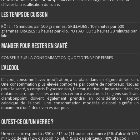
d’éviter la cristallisation du sucre.
LES TEMPS DE CUISSON
RÔTI : 15 minutes par 500 grammes. GRILLADES : 10 minutes par 500
grammes. BRAISÉS : 3 heures par kilo. POT AU FEU : 2 heures 30 minutes par
kilo.
Manger pour rester en santé
CONSEILS SUR LA CONSOMMATION QUOTIDIENNE DE FIBRES
L’ALCOOL
L’alcool, consommé avec modération, à sa place dans un régime de vie sain.
Une consommation plus élevée comporte par contre de nombreux risques
pour la santé, y compris l’hypertension, facteur de risque important dans les
maladies cardiaques et les accidents cerebro-vasculaires. Les gens souffrant
d’embonpoint doivent également prendre en considération l’apport
calorique de l’alcool. Une consommation modérée d’alcool signifie un
maximum d’un à deux verres par jour.
QU’EST-CE QU’UN VERRE ?
Un verre correspond à : 350 ml/12 oz (1 bouteille) de biere (5% d’alcool) 150
ml/ 5 oz de vin (12% d’alcool) 45 ml/ 1 ½ oz de spiritueux (40% d’alcool)