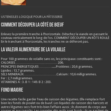
USTENSILES LOGIQUE POUR LA PÂTISSERIE
COMMENT DÉCOUPER LA CÔTÉ DE BŒUF
Enlevez la première tranche à l’horizontale. Détachez la viande en passant le
couteau verticalement le long de l’os. COMMENT DÉCOUPER UN RÔTI ROULÉ
En le tranchant à l’horizontale, les tranches ne se déferont pas.
LA VALEUR ALIMENTAIRE DE LA VOLAILLE
Pour 100 grammes de volaille sans os, les principaux constituants sont :
CALORIES………………………………… 206.
PRINCIPES ENERGETIQUES…………......Protéines : 20,6 grammes.
Lipides : 13,7 grammes.
SELS MINERAUX………………………….Calcium : 10,6 milligrammes.
Fer : 2,7 milligrammes.
VITAMINES A : 3. B 1 : 149. B 2 : 203.
Fond maigre
Une recette facile garder l’eau de cuisson des légumes. Elle remplace fort
bien les fonds de poulet ou de bœuf. Les liquides de cuisson des haricots et
autres légumes secs font très bien l’affaire aussi ; ils donnent du corps aux
soupes et aux ragoûts. Les congeler dès qu’ils sont froids ; ils se gardent de