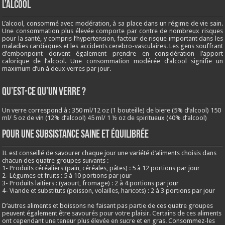
L’ALCOOL
L’alcool, consommé avec modération, à sa place dans un régime de vie sain.
Une consommation plus élevée comporte par contre de nombreux risques
pour la santé, y compris l’hypertension, facteur de risque important dans les
maladies cardiaques et les accidents cerebro-vasculaires. Les gens souffrant
d’embonpoint doivent également prendre en considération l’apport
calorique de l’alcool. Une consommation modérée d’alcool signifie un
maximum d’un à deux verres par jour.
QU’EST-CE QU’UN VERRE ?
Un verre correspond à : 350 ml/12 oz (1 bouteille) de biere (5% d’alcool) 150
ml/ 5 oz de vin (12% d’alcool) 45 ml/ 1 ½ oz de spiritueux (40% d’alcool)
Pour une subsistance saine et équilibrée
IL est conseillé de savourer chaque jour une variété d’aliments choisis dans
chacun des quatre groupes suivants :
1- Produits céréaliers (pain, céréales, pâtes) : 5 à 12 portions par jour
2- Légumes et fruits : 5 à 10 portions par jour
3- Produits laitiers : (yaourt, fromage) : 2 à 4 portions par jour
4- Viande et substituts (poisson, volailles, haricots) : 2 à 3 portions par jour
D’autres aliments et boissons ne faisant pas partie de ces quatre groupes
peuvent également être savourés pour votre plaisir. Certains de ces aliments
ont cependant une teneur plus élevée en sucre et en gras. Consommez-les