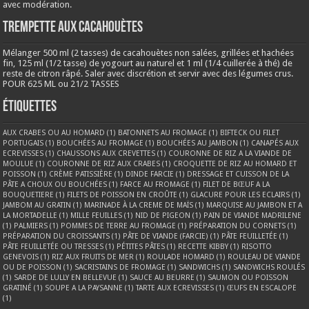
avec modération.
Trempette aux cacahouètes
Mélanger 500 ml (2 tasses) de cacahouètes non salées, grillées et hachées
fin, 125 ml (1/2 tasse) de yogourt au naturel et 1 ml (1/4 cuillerée à thé) de
reste de citron râpé. Saler avec discrétion et servir avec des légumes crus.
POUR 625 ML ou 21/2 TASSES
Étiquettes
AUX CRABES OU AU HOMARD
(1)
BATONNETS AU FROMAGE
(1)
BIFTECK OU FILET
PORTUGAIS
(1)
BOUCHÉES AU FROMAGE
(1)
BOUCHÉES AU JAMBON
(1)
CANAPÉS AUX
ECREVISSES
(1)
CHAUSSONS AUX CREVETTES
(1)
COURONNE DE RIZ A LA VIANDE DE
MOULUE
(1)
COURONNE DE RIZ AUX CRABES
(1)
CROQUETTE DE RIZ AU HOMARD ET
POISSON
(1)
CRÈME PATISSIÈRE
(1)
DINDE FARCIE
(1)
DRESSAGE ET CUISSON DE LA
PÂTE A CHOUX OU BOUCHÉES
(1)
FARCE AU FROMAGE
(1)
FILET DE BŒUF A LA
BOUQUETIERE
(1)
FILETS DE POISSON EN CROÛTE
(1)
GLACURE POUR LES ECLAIRS
(1)
JAMBOM AU GRATIN
(1)
MARINADE À LA CREME DE MAÏS
(1)
MARQUISE AU JAMBON ET A
LA MORTADELLE
(1)
MILLE FEUILLES
(1)
NID DE PIGEON
(1)
PAIN DE VIANDE MADRILENE
(1)
PALMIERS
(1)
POMMES DE TERRE AU FROMAGE
(1)
PRÉPARATION DU CORNETS
(1)
PRÉPARATION DU CROISSANTS
(1)
PÂTE DE VIANDE (FARCIE)
(1)
PÂTE FEUILLETÉE
(1)
PÂTE FEUILLETÉE OU TRESSES
(1)
PÉTITES PÂTES
(1)
RECETTE KIBBY
(1)
RISOTTO
GENEVOIS
(1)
RIZ AUX FRUITS DE MER
(1)
ROULADE HOMARD
(1)
ROULEAU DE VIANDE
OU DE POISSON
(1)
SACRISTAINS DE FROMAGE
(1)
SANDWICHS
(1)
SANDWICHS ROULÉS
(1)
SARDE DE LULLY EN BELLEVUE
(1)
SAUCE AU BEURRE
(1)
SAUMON OU POISSON
GRATINÉ
(1)
SOUPE A LA PAYSANNE
(1)
TARTE AUX ECREVISSES
(1)
ŒUFS EN ESCALOPE
(1)