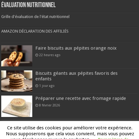
Évaluation nutritionnel
Grille d'évaluation de l'état nutritionnel
AMAZON DÉCLARATION DES AFFILIÉS
Faire biscuits aux pépites orange noix
22 heures ago
Biscuits géants aux pépites favoris des
enfants
1 jour ago
Préparer une recette avec fromage rapide
8 février 2026
10 recettes rapides et faciles pour les soirs de
Ce site utilise des cookies pour améliorer votre expérience.
semaine
Nous supposerons que cela vous convient, mais vous pouvez
28 janvier 2026