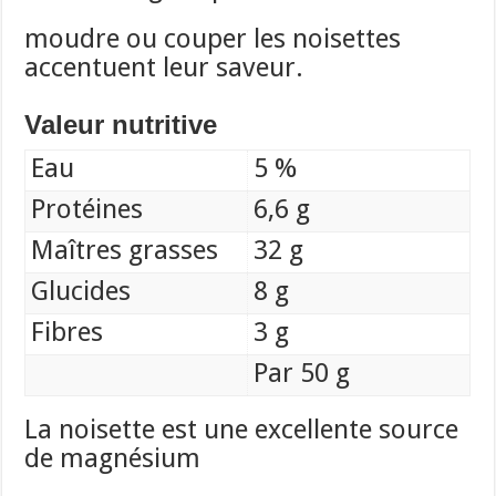
moudre ou couper les noisettes
accentuent leur saveur.
Valeur nutritive
Eau
5 %
Protéines
6,6 g
Maîtres grasses
32 g
Glucides
8 g
Fibres
3 g
Par 50 g
La noisette est une excellente source
de magnésium