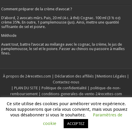
Comment préparer de la crème d’avocat ?
D’abord, 2 avocats mûrs. Puis, 20 ml (4 c. à thé) Cognac. 100 ml (3 ½ oz)
crème 35%. En outre, 1 pamplemousse (jus). Ainsi, mettre une quantité
suffisante de sel et poivre.
Méthode
Avant tout, battre l’avocat au mélange avec le cognac, la crème, le jus de
pamplemousse, le sel et le poivre. Passer au chinois ou passoire à mailles
fines.
À propos de 24recettes.com
|
Déclaration des affiliés
|
Mentions Légales
|
Contactez-nous
|
PLAN DU SITE
|
Politique de confidentialité
|
politique-de-non-
remboursement
|
conditions-generales-de-vente-24recettes-com
Ce site utilise des cookies pour améliorer votre expérience.
Copyright © 2019-2025, Tous les droits sont réservés
Nous supposerons que cela vous convient, mais vous pouvez
vous désabonner si vous le souhaitez.
Paramètres de
cookie
ACCEPTEZ