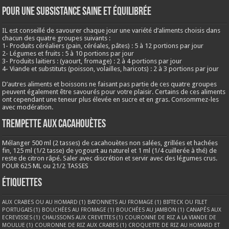
Pour une subsistance saine et équilibrée
IL est conseillé de savourer chaque jour une variété d’aliments choisis dans
chacun des quatre groupes suivants :
1- Produits céréaliers (pain, céréales, pâtes) : 5 à 12 portions par jour
2- Légumes et fruits : 5 à 10 portions par jour
3- Produits laitiers : (yaourt, fromage) : 2 à 4 portions par jour
4- Viande et substituts (poisson, volailles, haricots) : 2 à 3 portions par jour
D’autres aliments et boissons ne faisant pas partie de ces quatre groupes
peuvent également être savourés pour votre plaisir. Certains de ces aliments
ont cependant une teneur plus élevée en sucre et en gras. Consommez-les
avec modération.
Trempette aux cacahouètes
Mélanger 500 ml (2 tasses) de cacahouètes non salées, grillées et hachées
fin, 125 ml (1/2 tasse) de yogourt au naturel et 1 ml (1/4 cuillerée à thé) de
reste de citron râpé. Saler avec discrétion et servir avec des légumes crus.
POUR 625 ML ou 21/2 TASSES
Étiquettes
AUX CRABES OU AU HOMARD
(1)
BATONNETS AU FROMAGE
(1)
BIFTECK OU FILET
PORTUGAIS
(1)
BOUCHÉES AU FROMAGE
(1)
BOUCHÉES AU JAMBON
(1)
CANAPÉS AUX
ECREVISSES
(1)
CHAUSSONS AUX CREVETTES
(1)
COURONNE DE RIZ A LA VIANDE DE
MOULUE
(1)
COURONNE DE RIZ AUX CRABES
(1)
CROQUETTE DE RIZ AU HOMARD ET