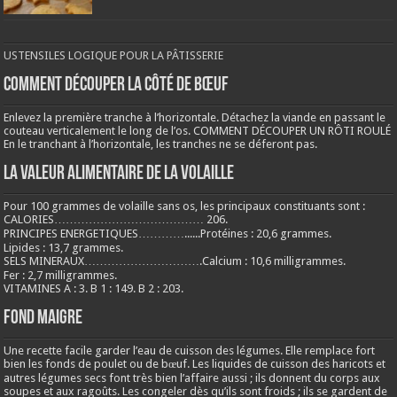
USTENSILES LOGIQUE POUR LA PÂTISSERIE
COMMENT DÉCOUPER LA CÔTÉ DE BŒUF
Enlevez la première tranche à l’horizontale. Détachez la viande en passant le
couteau verticalement le long de l’os. COMMENT DÉCOUPER UN RÔTI ROULÉ
En le tranchant à l’horizontale, les tranches ne se déferont pas.
LA VALEUR ALIMENTAIRE DE LA VOLAILLE
Pour 100 grammes de volaille sans os, les principaux constituants sont :
CALORIES………………………………… 206.
PRINCIPES ENERGETIQUES…………......Protéines : 20,6 grammes.
Lipides : 13,7 grammes.
SELS MINERAUX………………………….Calcium : 10,6 milligrammes.
Fer : 2,7 milligrammes.
VITAMINES A : 3. B 1 : 149. B 2 : 203.
Fond maigre
Une recette facile garder l’eau de cuisson des légumes. Elle remplace fort
bien les fonds de poulet ou de bœuf. Les liquides de cuisson des haricots et
autres légumes secs font très bien l’affaire aussi ; ils donnent du corps aux
soupes et aux ragoûts. Les congeler dès qu’ils sont froids ; ils se gardent de