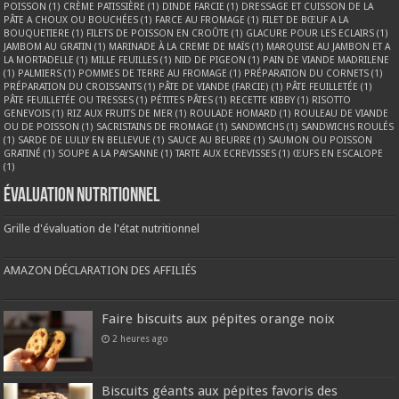
POISSON
(1)
CRÈME PATISSIÈRE
(1)
DINDE FARCIE
(1)
DRESSAGE ET CUISSON DE LA
PÂTE A CHOUX OU BOUCHÉES
(1)
FARCE AU FROMAGE
(1)
FILET DE BŒUF A LA
BOUQUETIERE
(1)
FILETS DE POISSON EN CROÛTE
(1)
GLACURE POUR LES ECLAIRS
(1)
JAMBOM AU GRATIN
(1)
MARINADE À LA CREME DE MAÏS
(1)
MARQUISE AU JAMBON ET A
LA MORTADELLE
(1)
MILLE FEUILLES
(1)
NID DE PIGEON
(1)
PAIN DE VIANDE MADRILENE
(1)
PALMIERS
(1)
POMMES DE TERRE AU FROMAGE
(1)
PRÉPARATION DU CORNETS
(1)
PRÉPARATION DU CROISSANTS
(1)
PÂTE DE VIANDE (FARCIE)
(1)
PÂTE FEUILLETÉE
(1)
PÂTE FEUILLETÉE OU TRESSES
(1)
PÉTITES PÂTES
(1)
RECETTE KIBBY
(1)
RISOTTO
GENEVOIS
(1)
RIZ AUX FRUITS DE MER
(1)
ROULADE HOMARD
(1)
ROULEAU DE VIANDE
OU DE POISSON
(1)
SACRISTAINS DE FROMAGE
(1)
SANDWICHS
(1)
SANDWICHS ROULÉS
(1)
SARDE DE LULLY EN BELLEVUE
(1)
SAUCE AU BEURRE
(1)
SAUMON OU POISSON
GRATINÉ
(1)
SOUPE A LA PAYSANNE
(1)
TARTE AUX ECREVISSES
(1)
ŒUFS EN ESCALOPE
(1)
Évaluation nutritionnel
Grille d'évaluation de l'état nutritionnel
AMAZON DÉCLARATION DES AFFILIÉS
Faire biscuits aux pépites orange noix
2 heures ago
Biscuits géants aux pépites favoris des