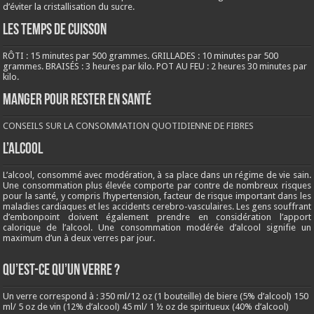
d’éviter la cristallisation du sucre.
LES TEMPS DE CUISSON
RÔTI : 15 minutes par 500 grammes. GRILLADES : 10 minutes par 500
grammes. BRAISÉS : 3 heures par kilo. POT AU FEU : 2 heures 30 minutes par
kilo.
Manger pour rester en santé
CONSEILS SUR LA CONSOMMATION QUOTIDIENNE DE FIBRES
L’ALCOOL
L’alcool, consommé avec modération, à sa place dans un régime de vie sain.
Une consommation plus élevée comporte par contre de nombreux risques
pour la santé, y compris l’hypertension, facteur de risque important dans les
maladies cardiaques et les accidents cerebro-vasculaires. Les gens souffrant
d’embonpoint doivent également prendre en considération l’apport
calorique de l’alcool. Une consommation modérée d’alcool signifie un
maximum d’un à deux verres par jour.
QU’EST-CE QU’UN VERRE ?
Un verre correspond à : 350 ml/12 oz (1 bouteille) de biere (5% d’alcool) 150
ml/ 5 oz de vin (12% d’alcool) 45 ml/ 1 ½ oz de spiritueux (40% d’alcool)