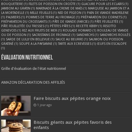
BOUQUETIERE
(1)
FILETS DE POISSON EN CROÛTE
(1)
GLACURE POUR LES ECLAIRS
(1)
JAMBOM AU GRATIN
(1)
MARINADE À LA CREME DE MAÏS
(1)
MARQUISE AU JAMBON ET A
LA MORTADELLE
(1)
MILLE FEUILLES
(1)
NID DE PIGEON
(1)
PAIN DE VIANDE MADRILENE
(1)
PALMIERS
(1)
POMMES DE TERRE AU FROMAGE
(1)
PRÉPARATION DU CORNETS
(1)
PRÉPARATION DU CROISSANTS
(1)
PÂTE DE VIANDE (FARCIE)
(1)
PÂTE FEUILLETÉE
(1)
PÂTE FEUILLETÉE OU TRESSES
(1)
PÉTITES PÂTES
(1)
RECETTE KIBBY
(1)
RISOTTO
GENEVOIS
(1)
RIZ AUX FRUITS DE MER
(1)
ROULADE HOMARD
(1)
ROULEAU DE VIANDE
OU DE POISSON
(1)
SACRISTAINS DE FROMAGE
(1)
SANDWICHS
(1)
SANDWICHS ROULÉS
(1)
SARDE DE LULLY EN BELLEVUE
(1)
SAUCE AU BEURRE
(1)
SAUMON OU POISSON
GRATINÉ
(1)
SOUPE A LA PAYSANNE
(1)
TARTE AUX ECREVISSES
(1)
ŒUFS EN ESCALOPE
(1)
Évaluation nutritionnel
Grille d'évaluation de l'état nutritionnel
AMAZON DÉCLARATION DES AFFILIÉS
Faire biscuits aux pépites orange noix
1 jour ago
Biscuits géants aux pépites favoris des
enfants