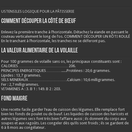
USTENSILES LOGIQUE POUR LA PÂTISSERIE
COMMENT DÉCOUPER LA CÔTÉ DE BŒUF
Enlevez la première tranche à l’horizontale. Détachez la viande en passant le
couteau verticalement le long de l’os. COMMENT DÉCOUPER UN RÔTI ROULÉ
En le tranchant à l’horizontale, les tranches ne se déferont pas.
LA VALEUR ALIMENTAIRE DE LA VOLAILLE
Pour 100 grammes de volaille sans os, les principaux constituants sont :
CALORIES………………………………… 206.
PRINCIPES ENERGETIQUES…………......Protéines : 20,6 grammes.
Lipides : 13,7 grammes.
SELS MINERAUX………………………….Calcium : 10,6 milligrammes.
Fer : 2,7 milligrammes.
VITAMINES A : 3. B 1 : 149. B 2 : 203.
Fond maigre
Une recette facile garder l’eau de cuisson des légumes. Elle remplace fort
bien les fonds de poulet ou de bœuf. Les liquides de cuisson des haricots et
autres légumes secs font très bien l’affaire aussi ; ils donnent du corps aux
soupes et aux ragoûts. Les congeler dès qu’ils sont froids ; ils se gardent de
6 à 8 mois au congélateur.