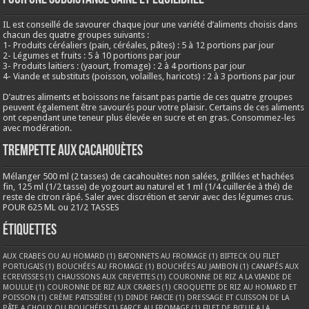
IL est conseillé de savourer chaque jour une variété d’aliments choisis dans
chacun des quatre groupes suivants :
1- Produits céréaliers (pain, céréales, pâtes) : 5 à 12 portions par jour
2- Légumes et fruits : 5 à 10 portions par jour
3- Produits laitiers : (yaourt, fromage) : 2 à 4 portions par jour
4- Viande et substituts (poisson, volailles, haricots) : 2 à 3 portions par jour
D’autres aliments et boissons ne faisant pas partie de ces quatre groupes
peuvent également être savourés pour votre plaisir. Certains de ces aliments
ont cependant une teneur plus élevée en sucre et en gras. Consommez-les
avec modération.
Trempette aux cacahouètes
Mélanger 500 ml (2 tasses) de cacahouètes non salées, grillées et hachées
fin, 125 ml (1/2 tasse) de yogourt au naturel et 1 ml (1/4 cuillerée à thé) de
reste de citron râpé. Saler avec discrétion et servir avec des légumes crus.
POUR 625 ML ou 21/2 TASSES
Étiquettes
AUX CRABES OU AU HOMARD
(1)
BATONNETS AU FROMAGE
(1)
BIFTECK OU FILET
PORTUGAIS
(1)
BOUCHÉES AU FROMAGE
(1)
BOUCHÉES AU JAMBON
(1)
CANAPÉS AUX
ECREVISSES
(1)
CHAUSSONS AUX CREVETTES
(1)
COURONNE DE RIZ A LA VIANDE DE
MOULUE
(1)
COURONNE DE RIZ AUX CRABES
(1)
CROQUETTE DE RIZ AU HOMARD ET
POISSON
(1)
CRÈME PATISSIÈRE
(1)
DINDE FARCIE
(1)
DRESSAGE ET CUISSON DE LA
PÂTE A CHOUX OU BOUCHÉES
(1)
FARCE AU FROMAGE
(1)
FILET DE BŒUF A LA