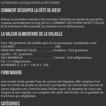
USTENSILES LOGIQUE POUR LA PÂTISSERIE
COMMENT DÉCOUPER LA CÔTÉ DE BŒUF
Enlevez la première tranche à l’horizontale. Détachez la viande en passant le
couteau verticalement le long de l’os. COMMENT DÉCOUPER UN RÔTI ROULÉ
En le tranchant à l’horizontale, les tranches ne se déferont pas.
LA VALEUR ALIMENTAIRE DE LA VOLAILLE
Pour 100 grammes de volaille sans os, les principaux constituants sont :
CALORIES………………………………… 206.
PRINCIPES ENERGETIQUES…………......Protéines : 20,6 grammes.
Lipides : 13,7 grammes.
SELS MINERAUX………………………….Calcium : 10,6 milligrammes.
Fer : 2,7 milligrammes.
VITAMINES A : 3. B 1 : 149. B 2 : 203.
Fond maigre
Une recette facile garder l’eau de cuisson des légumes. Elle remplace fort
bien les fonds de poulet ou de bœuf. Les liquides de cuisson des haricots et
autres légumes secs font très bien l’affaire aussi ; ils donnent du corps aux
soupes et aux ragoûts. Les congeler dès qu’ils sont froids ; ils se gardent de
6 à 8 mois au congélateur.
Catégories