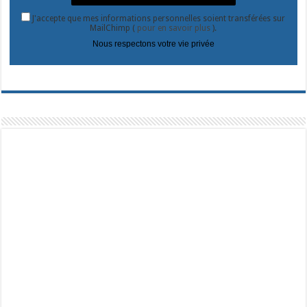
J'accepte que mes informations personnelles soient transférées sur
MailChimp (
pour en savoir plus
).
Nous respectons votre vie privée