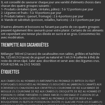
IL est conseillé de savourer chaque jour une variété d’aliments choisis dans
chacun des quatre groupes suivants :
1- Produits céréaliers (pain, céréales, pâtes) : 5 à 12 portions par jour
2- Légumes et fruits : 5 à 10 portions par jour
3- Produits laitiers : (yaourt, fromage) : 2 à 4 portions par jour
4- Viande et substituts (poisson, volailles, haricots) : 2 à 3 portions par jour
D’autres aliments et boissons ne faisant pas partie de ces quatre groupes
peuvent également être savourés pour votre plaisir. Certains de ces aliments
ont cependant une teneur plus élevée en sucre et en gras. Consommez-les
avec modération.
Trempette aux cacahouètes
Mélanger 500 ml (2 tasses) de cacahouètes non salées, grillées et hachées
fin, 125 ml (1/2 tasse) de yogourt au naturel et 1 ml (1/4 cuillerée à thé) de
reste de citron râpé. Saler avec discrétion et servir avec des légumes crus.
POUR 625 ML ou 21/2 TASSES
Étiquettes
AUX CRABES OU AU HOMARD
(1)
BATONNETS AU FROMAGE
(1)
BIFTECK OU FILET
PORTUGAIS
(1)
BOUCHÉES AU FROMAGE
(1)
BOUCHÉES AU JAMBON
(1)
CANAPÉS AUX
ECREVISSES
(1)
CHAUSSONS AUX CREVETTES
(1)
COURONNE DE RIZ A LA VIANDE DE
MOULUE
(1)
COURONNE DE RIZ AUX CRABES
(1)
CROQUETTE DE RIZ AU HOMARD ET
POISSON
(1)
CRÈME PATISSIÈRE
(1)
DINDE FARCIE
(1)
DRESSAGE ET CUISSON DE LA
PÂTE A CHOUX OU BOUCHÉES
(1)
FARCE AU FROMAGE
(1)
FILET DE BŒUF A LA
BOUQUETIERE
(1)
FILETS DE POISSON EN CROÛTE
(1)
GLACURE POUR LES ECLAIRS
(1)