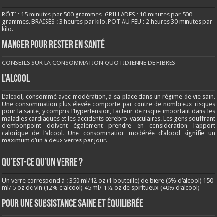
RÔTI : 15 minutes par 500 grammes. GRILLADES : 10 minutes par 500
grammes. BRAISÉS : 3 heures par kilo. POT AU FEU : 2 heures 30 minutes par
kilo.
Manger pour rester en santé
CONSEILS SUR LA CONSOMMATION QUOTIDIENNE DE FIBRES
L’ALCOOL
L’alcool, consommé avec modération, à sa place dans un régime de vie sain.
Une consommation plus élevée comporte par contre de nombreux risques
pour la santé, y compris l’hypertension, facteur de risque important dans les
maladies cardiaques et les accidents cerebro-vasculaires. Les gens souffrant
d’embonpoint doivent également prendre en considération l’apport
calorique de l’alcool. Une consommation modérée d’alcool signifie un
maximum d’un à deux verres par jour.
QU’EST-CE QU’UN VERRE ?
Un verre correspond à : 350 ml/12 oz (1 bouteille) de biere (5% d’alcool) 150
ml/ 5 oz de vin (12% d’alcool) 45 ml/ 1 ½ oz de spiritueux (40% d’alcool)
Pour une subsistance saine et équilibrée