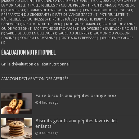
JAMBOM AU GRATIN
(1)
MARINADE À LA CREME DE MAÏS
(1)
MARQUISE AU JAMBON ET A
LA MORTADELLE
(1)
MILLE FEUILLES
(1)
NID DE PIGEON
(1)
PAIN DE VIANDE MADRILENE
(1)
PALMIERS
(1)
POMMES DE TERRE AU FROMAGE
(1)
PRÉPARATION DU CORNETS
(1)
PRÉPARATION DU CROISSANTS
(1)
PÂTE DE VIANDE (FARCIE)
(1)
PÂTE FEUILLETÉE
(1)
PÂTE FEUILLETÉE OU TRESSES
(1)
PÉTITES PÂTES
(1)
RECETTE KIBBY
(1)
RISOTTO
GENEVOIS
(1)
RIZ AUX FRUITS DE MER
(1)
ROULADE HOMARD
(1)
ROULEAU DE VIANDE
OU DE POISSON
(1)
SACRISTAINS DE FROMAGE
(1)
SANDWICHS
(1)
SANDWICHS ROULÉS
(1)
SARDE DE LULLY EN BELLEVUE
(1)
SAUCE AU BEURRE
(1)
SAUMON OU POISSON
GRATINÉ
(1)
SOUPE A LA PAYSANNE
(1)
TARTE AUX ECREVISSES
(1)
ŒUFS EN ESCALOPE
(1)
Évaluation nutritionnel
Grille d'évaluation de l'état nutritionnel
AMAZON DÉCLARATION DES AFFILIÉS
Faire biscuits aux pépites orange noix
4 heures ago
Biscuits géants aux pépites favoris des
enfants
8 heures ago