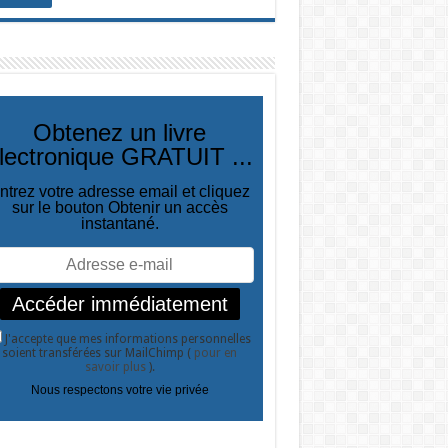
Obtenez un livre
lectronique GRATUIT ...
ntrez votre adresse email et cliquez
sur le bouton Obtenir un accès
instantané.
J'accepte que mes informations personnelles
soient transférées sur MailChimp (
pour en
savoir plus
).
Nous respectons votre vie privée