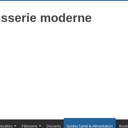
isserie moderne
Recettes
Pâtisserie
Desserts
Guides Santé & Alimentation
Bout