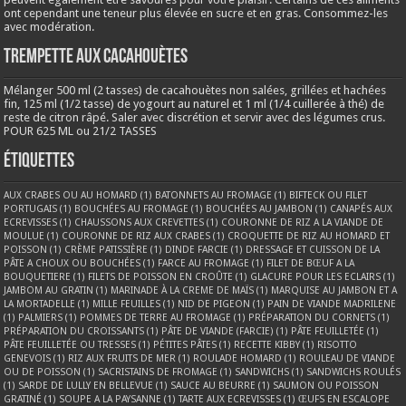
ont cependant une teneur plus élevée en sucre et en gras. Consommez-les
avec modération.
Trempette aux cacahouètes
Mélanger 500 ml (2 tasses) de cacahouètes non salées, grillées et hachées
fin, 125 ml (1/2 tasse) de yogourt au naturel et 1 ml (1/4 cuillerée à thé) de
reste de citron râpé. Saler avec discrétion et servir avec des légumes crus.
POUR 625 ML ou 21/2 TASSES
Étiquettes
AUX CRABES OU AU HOMARD
(1)
BATONNETS AU FROMAGE
(1)
BIFTECK OU FILET
PORTUGAIS
(1)
BOUCHÉES AU FROMAGE
(1)
BOUCHÉES AU JAMBON
(1)
CANAPÉS AUX
ECREVISSES
(1)
CHAUSSONS AUX CREVETTES
(1)
COURONNE DE RIZ A LA VIANDE DE
MOULUE
(1)
COURONNE DE RIZ AUX CRABES
(1)
CROQUETTE DE RIZ AU HOMARD ET
POISSON
(1)
CRÈME PATISSIÈRE
(1)
DINDE FARCIE
(1)
DRESSAGE ET CUISSON DE LA
PÂTE A CHOUX OU BOUCHÉES
(1)
FARCE AU FROMAGE
(1)
FILET DE BŒUF A LA
BOUQUETIERE
(1)
FILETS DE POISSON EN CROÛTE
(1)
GLACURE POUR LES ECLAIRS
(1)
JAMBOM AU GRATIN
(1)
MARINADE À LA CREME DE MAÏS
(1)
MARQUISE AU JAMBON ET A
LA MORTADELLE
(1)
MILLE FEUILLES
(1)
NID DE PIGEON
(1)
PAIN DE VIANDE MADRILENE
(1)
PALMIERS
(1)
POMMES DE TERRE AU FROMAGE
(1)
PRÉPARATION DU CORNETS
(1)
PRÉPARATION DU CROISSANTS
(1)
PÂTE DE VIANDE (FARCIE)
(1)
PÂTE FEUILLETÉE
(1)
PÂTE FEUILLETÉE OU TRESSES
(1)
PÉTITES PÂTES
(1)
RECETTE KIBBY
(1)
RISOTTO
GENEVOIS
(1)
RIZ AUX FRUITS DE MER
(1)
ROULADE HOMARD
(1)
ROULEAU DE VIANDE
OU DE POISSON
(1)
SACRISTAINS DE FROMAGE
(1)
SANDWICHS
(1)
SANDWICHS ROULÉS
(1)
SARDE DE LULLY EN BELLEVUE
(1)
SAUCE AU BEURRE
(1)
SAUMON OU POISSON
GRATINÉ
(1)
SOUPE A LA PAYSANNE
(1)
TARTE AUX ECREVISSES
(1)
ŒUFS EN ESCALOPE