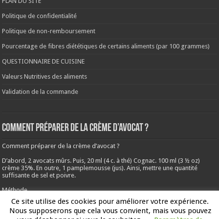
PLAN DU SITE
Politique de confidentialité
Politique de non-remboursement
Pourcentage de fibres diététiques de certains aliments (par 100 grammes)
QUESTIONNAIRE DE CUISINE
Valeurs Nutritives des aliments
Validation de la commande
Comment préparer de la crème d’avocat ?
Comment préparer de la crème d’avocat ?
D’abord, 2 avocats mûrs. Puis, 20 ml (4 c. à thé) Cognac. 100 ml (3 ½ oz)
crème 35%. En outre, 1 pamplemousse (jus). Ainsi, mettre une quantité
suffisante de sel et poivre.
Méthode
Ce site utilise des cookies pour améliorer votre expérience.
Avant tout, battre l’avocat au mélange avec le cognac, la crème, le jus de
Nous supposerons que cela vous convient, mais vous pouvez
pamplemousse, le sel et le poivre. Passer au chinois ou passoire à mailles