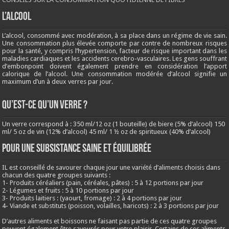
L’ALCOOL
L’alcool, consommé avec modération, à sa place dans un régime de vie sain.
Une consommation plus élevée comporte par contre de nombreux risques
pour la santé, y compris l’hypertension, facteur de risque important dans les
maladies cardiaques et les accidents cerebro-vasculaires. Les gens souffrant
d’embonpoint doivent également prendre en considération l’apport
calorique de l’alcool. Une consommation modérée d’alcool signifie un
maximum d’un à deux verres par jour.
QU’EST-CE QU’UN VERRE ?
Un verre correspond à : 350 ml/12 oz (1 bouteille) de biere (5% d’alcool) 150
ml/ 5 oz de vin (12% d’alcool) 45 ml/ 1 ½ oz de spiritueux (40% d’alcool)
Pour une subsistance saine et équilibrée
IL est conseillé de savourer chaque jour une variété d’aliments choisis dans
chacun des quatre groupes suivants :
1- Produits céréaliers (pain, céréales, pâtes) : 5 à 12 portions par jour
2- Légumes et fruits : 5 à 10 portions par jour
3- Produits laitiers : (yaourt, fromage) : 2 à 4 portions par jour
4- Viande et substituts (poisson, volailles, haricots) : 2 à 3 portions par jour
D’autres aliments et boissons ne faisant pas partie de ces quatre groupes
peuvent également être savourés pour votre plaisir. Certains de ces aliments