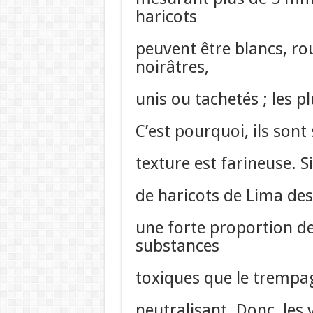
haricots
peuvent être blancs, ro
noirâtres,
unis ou tachetés ; les 
C’est pourquoi, ils sont
texture est farineuse. S
de haricots de Lima de
une forte proportion d
substances
toxiques que le trempag
neutralisant. Donc, les 