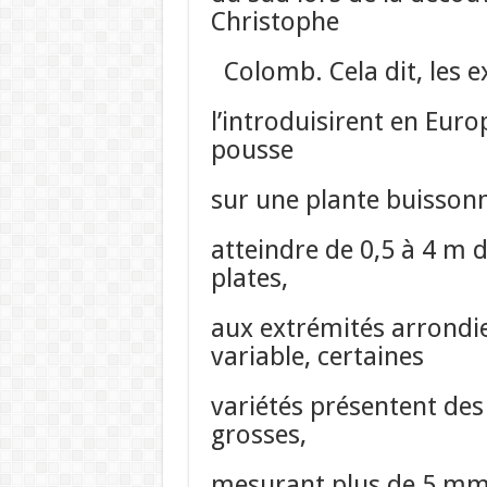
Christophe
Colomb. Cela dit, les 
l’introduisirent en Euro
pousse
sur une plante buisson
atteindre de 0,5 à 4 m d
plates,
aux extrémités arrondies.
variable, certaines
variétés présentent des
grosses,
mesurant plus de 5 mm d