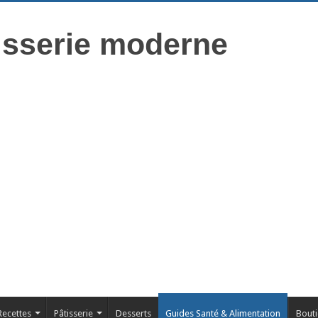
isserie moderne
Recettes
Pâtisserie
Desserts
Guides Santé & Alimentation
Bout