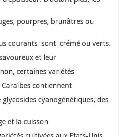
uges, pourpres, brunâtres ou
plus courants sont crémé ou verts.
 savoureux et leur
inon, certaines variétés
s Caraïbes contiennent
e glycosides cyanogénétiques, des
e et la cuisson
variétés cultivées aux Etats-Unis