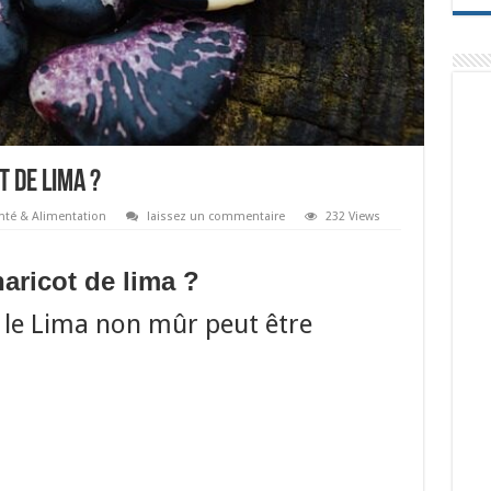
 de lima ?
nté & Alimentation
laissez un commentaire
232 Views
ricot de lima ?
t le Lima non mûr peut être