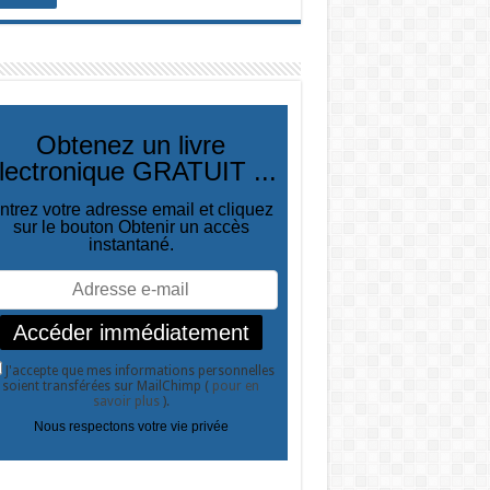
Obtenez un livre
lectronique GRATUIT ...
ntrez votre adresse email et cliquez
sur le bouton Obtenir un accès
instantané.
J'accepte que mes informations personnelles
soient transférées sur MailChimp (
pour en
savoir plus
).
Nous respectons votre vie privée