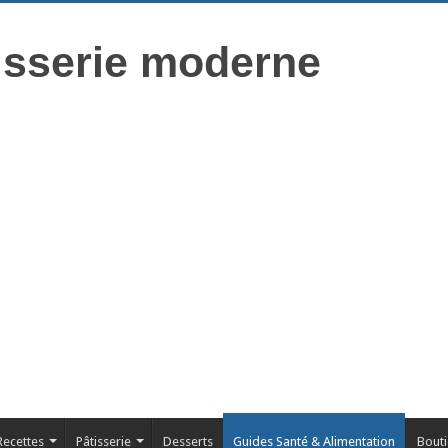
isserie moderne
Recettes
Pâtisserie
Desserts
Guides Santé & Alimentation
Bout