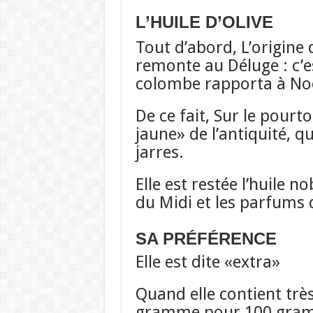
L’HUILE D’OLIVE
Tout d’abord, L’origine 
remonte au Déluge : c’e
colombe rapporta à Noé
De ce fait, Sur le pourt
jaune» de l’antiquité, q
jarres.
Elle est restée l’huile n
du Midi et les parfums 
SA PRÉFÉRENCE
Elle est dite «extra»
Quand elle contient trè
gramme pour 100 gram