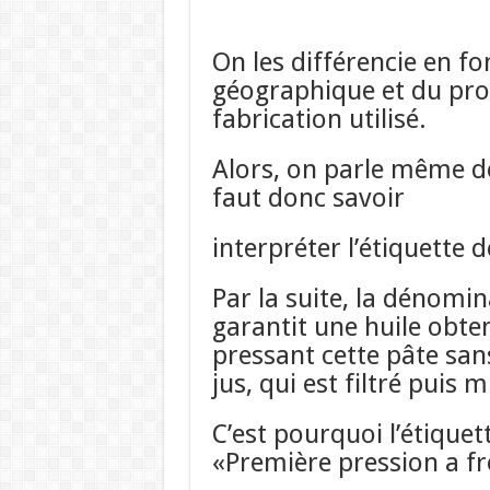
On les différencie en f
géographique et du pr
fabrication utilisé.
Alors, on parle même
d
faut donc savoir
interpréter l’étiquette d
Par la suite,
la dénomina
garantit une
huile obten
pressant cette
pâte sans
jus, qui est filtré
puis mi
C’est pourquoi l’étiquet
«Première pression a fr