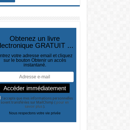
Obtenez un livre
lectronique GRATUIT ...
ntrez votre adresse email et cliquez
sur le bouton Obtenir un accès
instantané.
J'accepte que mes informations personnelles
soient transférées sur MailChimp (
pour en
savoir plus
).
Nous respectons votre vie privée