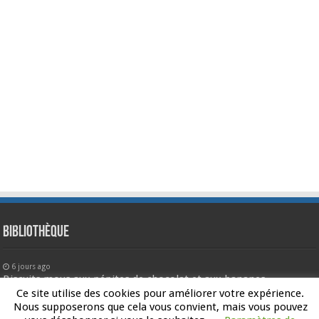
Bibliothèque
6 jours ago
Biscuits mous aux pépites de chocolat et aux bananes
Ce site utilise des cookies pour améliorer votre expérience.
2 semaines ago
Nous supposerons que cela vous convient, mais vous pouvez
L’ultime biscuit aux pépites de chocolat