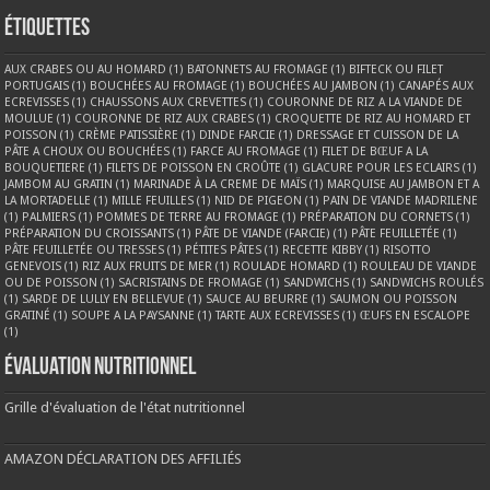
Étiquettes
AUX CRABES OU AU HOMARD
(1)
BATONNETS AU FROMAGE
(1)
BIFTECK OU FILET
PORTUGAIS
(1)
BOUCHÉES AU FROMAGE
(1)
BOUCHÉES AU JAMBON
(1)
CANAPÉS AUX
ECREVISSES
(1)
CHAUSSONS AUX CREVETTES
(1)
COURONNE DE RIZ A LA VIANDE DE
MOULUE
(1)
COURONNE DE RIZ AUX CRABES
(1)
CROQUETTE DE RIZ AU HOMARD ET
POISSON
(1)
CRÈME PATISSIÈRE
(1)
DINDE FARCIE
(1)
DRESSAGE ET CUISSON DE LA
PÂTE A CHOUX OU BOUCHÉES
(1)
FARCE AU FROMAGE
(1)
FILET DE BŒUF A LA
BOUQUETIERE
(1)
FILETS DE POISSON EN CROÛTE
(1)
GLACURE POUR LES ECLAIRS
(1)
JAMBOM AU GRATIN
(1)
MARINADE À LA CREME DE MAÏS
(1)
MARQUISE AU JAMBON ET A
LA MORTADELLE
(1)
MILLE FEUILLES
(1)
NID DE PIGEON
(1)
PAIN DE VIANDE MADRILENE
(1)
PALMIERS
(1)
POMMES DE TERRE AU FROMAGE
(1)
PRÉPARATION DU CORNETS
(1)
PRÉPARATION DU CROISSANTS
(1)
PÂTE DE VIANDE (FARCIE)
(1)
PÂTE FEUILLETÉE
(1)
PÂTE FEUILLETÉE OU TRESSES
(1)
PÉTITES PÂTES
(1)
RECETTE KIBBY
(1)
RISOTTO
GENEVOIS
(1)
RIZ AUX FRUITS DE MER
(1)
ROULADE HOMARD
(1)
ROULEAU DE VIANDE
OU DE POISSON
(1)
SACRISTAINS DE FROMAGE
(1)
SANDWICHS
(1)
SANDWICHS ROULÉS
(1)
SARDE DE LULLY EN BELLEVUE
(1)
SAUCE AU BEURRE
(1)
SAUMON OU POISSON
GRATINÉ
(1)
SOUPE A LA PAYSANNE
(1)
TARTE AUX ECREVISSES
(1)
ŒUFS EN ESCALOPE
(1)
Évaluation nutritionnel
Grille d'évaluation de l'état nutritionnel
AMAZON DÉCLARATION DES AFFILIÉS