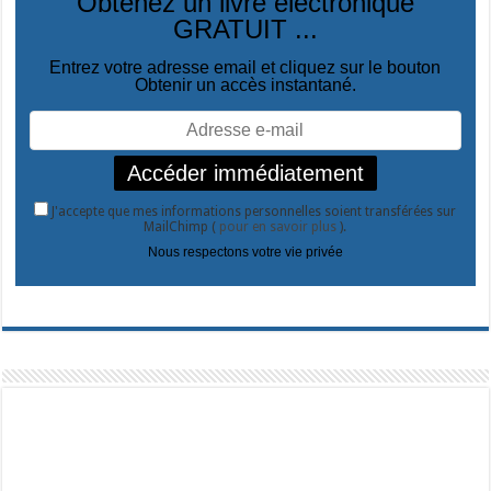
Obtenez un livre électronique
GRATUIT ...
Entrez votre adresse email et cliquez sur le bouton
Obtenir un accès instantané.
J'accepte que mes informations personnelles soient transférées sur
MailChimp (
pour en savoir plus
).
Nous respectons votre vie privée