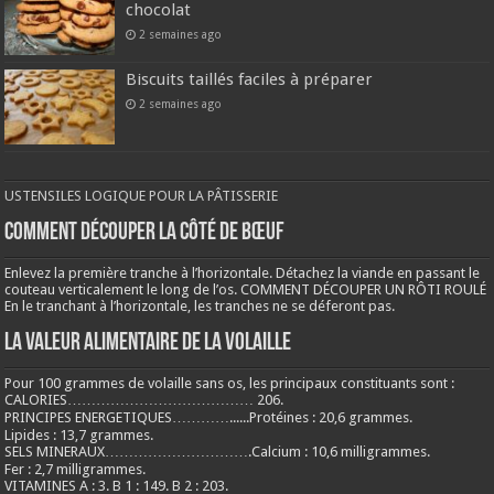
chocolat
2 semaines ago
Biscuits taillés faciles à préparer
2 semaines ago
USTENSILES LOGIQUE POUR LA PÂTISSERIE
COMMENT DÉCOUPER LA CÔTÉ DE BŒUF
Enlevez la première tranche à l’horizontale. Détachez la viande en passant le
couteau verticalement le long de l’os. COMMENT DÉCOUPER UN RÔTI ROULÉ
En le tranchant à l’horizontale, les tranches ne se déferont pas.
LA VALEUR ALIMENTAIRE DE LA VOLAILLE
Pour 100 grammes de volaille sans os, les principaux constituants sont :
CALORIES………………………………… 206.
PRINCIPES ENERGETIQUES…………......Protéines : 20,6 grammes.
Lipides : 13,7 grammes.
SELS MINERAUX………………………….Calcium : 10,6 milligrammes.
Fer : 2,7 milligrammes.
VITAMINES A : 3. B 1 : 149. B 2 : 203.