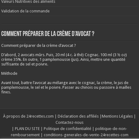
Valeurs Nutritives des aliments
Validation de la commande
Comment préparer de la crème d’avocat ?
Comment préparer de la crème d’avocat ?
D’abord, 2 avocats mûrs. Puis, 20 ml (4 c. à thé) Cognac. 100 ml (3 ½ oz)
crème 35%. En outre, 1 pamplemousse (jus). Ainsi, mettre une quantité
suffisante de sel et poivre.
Méthode
Avant tout, battre l’avocat au mélange avec le cognac, la crème, le jus de
pamplemousse, le sel et le poivre. Passer au chinois ou passoire à mailles
fines.
À propos de 24recettes.com
|
Déclaration des affiliés
|
Mentions Légales
|
Contactez-nous
|
PLAN DU SITE
|
Politique de confidentialité
|
politique-de-non-
remboursement
|
conditions-generales-de-vente-24recettes-com