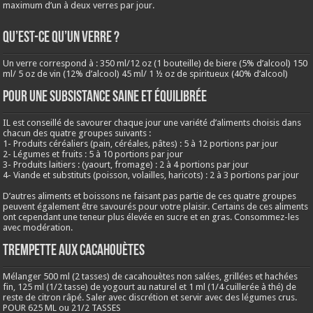
maximum d’un à deux verres par jour.
QU’EST-CE QU’UN VERRE ?
Un verre correspond à : 350 ml/12 oz (1 bouteille) de biere (5% d’alcool) 150
ml/ 5 oz de vin (12% d’alcool) 45 ml/ 1 ½ oz de spiritueux (40% d’alcool)
Pour une subsistance saine et équilibrée
IL est conseillé de savourer chaque jour une variété d’aliments choisis dans
chacun des quatre groupes suivants :
1- Produits céréaliers (pain, céréales, pâtes) : 5 à 12 portions par jour
2- Légumes et fruits : 5 à 10 portions par jour
3- Produits laitiers : (yaourt, fromage) : 2 à 4 portions par jour
4- Viande et substituts (poisson, volailles, haricots) : 2 à 3 portions par jour
D’autres aliments et boissons ne faisant pas partie de ces quatre groupes
peuvent également être savourés pour votre plaisir. Certains de ces aliments
ont cependant une teneur plus élevée en sucre et en gras. Consommez-les
avec modération.
Trempette aux cacahouètes
Mélanger 500 ml (2 tasses) de cacahouètes non salées, grillées et hachées
fin, 125 ml (1/2 tasse) de yogourt au naturel et 1 ml (1/4 cuillerée à thé) de
reste de citron râpé. Saler avec discrétion et servir avec des légumes crus.
POUR 625 ML ou 21/2 TASSES