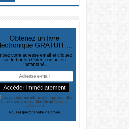
Obtenez un livre
lectronique GRATUIT ...
ntrez votre adresse email et cliquez
sur le bouton Obtenir un accès
instantané.
J'accepte que mes informations personnelles
soient transférées sur MailChimp (
pour en
savoir plus
).
Nous respectons votre vie privée