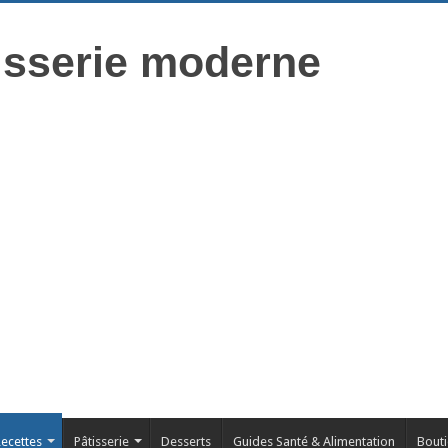
isserie moderne
ecettes
Pâtisserie
Desserts
Guides Santé & Alimentation
Bout