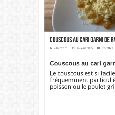
Couscous au cari garni de r
24recettes
14 avril 2025
Recettes
Couscous au cari garn
Le couscous est si facil
fréquemment particuli
poisson ou le poulet gril