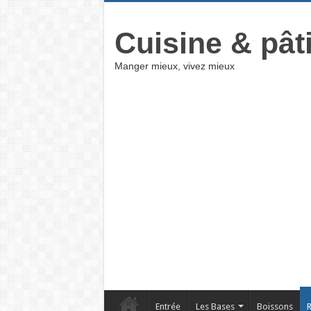
Cuisine & pât
Manger mieux, vivez mieux
Entrée
Les Bases
Boissons
R