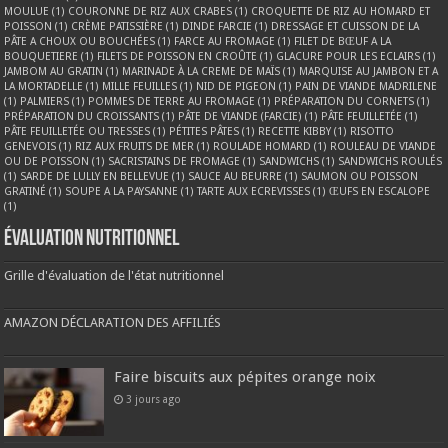
MOULUE
(1)
COURONNE DE RIZ AUX CRABES
(1)
CROQUETTE DE RIZ AU HOMARD ET
POISSON
(1)
CRÈME PATISSIÈRE
(1)
DINDE FARCIE
(1)
DRESSAGE ET CUISSON DE LA
PÂTE A CHOUX OU BOUCHÉES
(1)
FARCE AU FROMAGE
(1)
FILET DE BŒUF A LA
BOUQUETIERE
(1)
FILETS DE POISSON EN CROÛTE
(1)
GLACURE POUR LES ECLAIRS
(1)
JAMBOM AU GRATIN
(1)
MARINADE À LA CREME DE MAÏS
(1)
MARQUISE AU JAMBON ET A
LA MORTADELLE
(1)
MILLE FEUILLES
(1)
NID DE PIGEON
(1)
PAIN DE VIANDE MADRILENE
(1)
PALMIERS
(1)
POMMES DE TERRE AU FROMAGE
(1)
PRÉPARATION DU CORNETS
(1)
PRÉPARATION DU CROISSANTS
(1)
PÂTE DE VIANDE (FARCIE)
(1)
PÂTE FEUILLETÉE
(1)
PÂTE FEUILLETÉE OU TRESSES
(1)
PÉTITES PÂTES
(1)
RECETTE KIBBY
(1)
RISOTTO
GENEVOIS
(1)
RIZ AUX FRUITS DE MER
(1)
ROULADE HOMARD
(1)
ROULEAU DE VIANDE
OU DE POISSON
(1)
SACRISTAINS DE FROMAGE
(1)
SANDWICHS
(1)
SANDWICHS ROULÉS
(1)
SARDE DE LULLY EN BELLEVUE
(1)
SAUCE AU BEURRE
(1)
SAUMON OU POISSON
GRATINÉ
(1)
SOUPE A LA PAYSANNE
(1)
TARTE AUX ECREVISSES
(1)
ŒUFS EN ESCALOPE
(1)
Évaluation nutritionnel
Grille d'évaluation de l'état nutritionnel
AMAZON DÉCLARATION DES AFFILIÉS
Faire biscuits aux pépites orange noix
3 jours ago