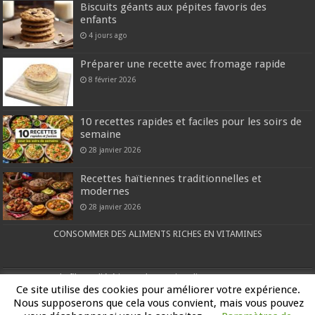
Biscuits géants aux pépites favoris des
enfants
4 jours ago
Préparer une recette avec fromage rapide
8 février 2026
10 recettes rapides et faciles pour les soirs de
semaine
28 janvier 2026
Recettes haïtiennes traditionnelles et
modernes
28 janvier 2026
CONSOMMER DES ALIMENTS RICHES EN VITAMINES
Pourcentage de fibres diététiques de certains aliments (par 100 grammes)
Ce site utilise des cookies pour améliorer votre expérience.
MENU POUR BÉBÉS DE 8 à 12 MOIS
Nous supposerons que cela vous convient, mais vous pouvez