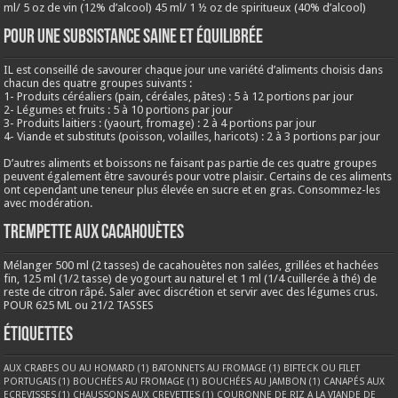
ml/ 5 oz de vin (12% d’alcool) 45 ml/ 1 ½ oz de spiritueux (40% d’alcool)
Pour une subsistance saine et équilibrée
IL est conseillé de savourer chaque jour une variété d’aliments choisis dans
chacun des quatre groupes suivants :
1- Produits céréaliers (pain, céréales, pâtes) : 5 à 12 portions par jour
2- Légumes et fruits : 5 à 10 portions par jour
3- Produits laitiers : (yaourt, fromage) : 2 à 4 portions par jour
4- Viande et substituts (poisson, volailles, haricots) : 2 à 3 portions par jour
D’autres aliments et boissons ne faisant pas partie de ces quatre groupes
peuvent également être savourés pour votre plaisir. Certains de ces aliments
ont cependant une teneur plus élevée en sucre et en gras. Consommez-les
avec modération.
Trempette aux cacahouètes
Mélanger 500 ml (2 tasses) de cacahouètes non salées, grillées et hachées
fin, 125 ml (1/2 tasse) de yogourt au naturel et 1 ml (1/4 cuillerée à thé) de
reste de citron râpé. Saler avec discrétion et servir avec des légumes crus.
POUR 625 ML ou 21/2 TASSES
Étiquettes
AUX CRABES OU AU HOMARD
(1)
BATONNETS AU FROMAGE
(1)
BIFTECK OU FILET
PORTUGAIS
(1)
BOUCHÉES AU FROMAGE
(1)
BOUCHÉES AU JAMBON
(1)
CANAPÉS AUX
ECREVISSES
(1)
CHAUSSONS AUX CREVETTES
(1)
COURONNE DE RIZ A LA VIANDE DE