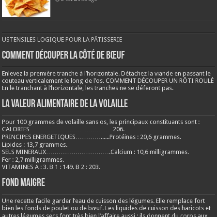
USTENSILES LOGIQUE POUR LA PÂTISSERIE
COMMENT DÉCOUPER LA CÔTÉ DE BŒUF
Enlevez la première tranche à l’horizontale. Détachez la viande en passant le
couteau verticalement le long de l’os. COMMENT DÉCOUPER UN RÔTI ROULÉ
En le tranchant à l’horizontale, les tranches ne se déferont pas.
LA VALEUR ALIMENTAIRE DE LA VOLAILLE
Pour 100 grammes de volaille sans os, les principaux constituants sont :
CALORIES………………………………… 206.
PRINCIPES ENERGETIQUES…………......Protéines : 20,6 grammes.
Lipides : 13,7 grammes.
SELS MINERAUX………………………….Calcium : 10,6 milligrammes.
Fer : 2,7 milligrammes.
VITAMINES A : 3. B 1 : 149. B 2 : 203.
Fond maigre
Une recette facile garder l’eau de cuisson des légumes. Elle remplace fort
bien les fonds de poulet ou de bœuf. Les liquides de cuisson des haricots et
autres légumes secs font très bien l’affaire aussi ; ils donnent du corps aux