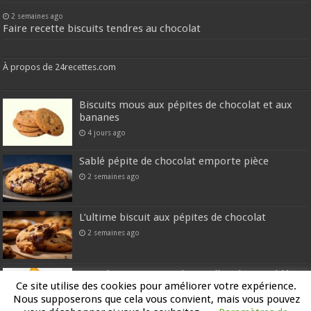
2 semaines ago
Faire recette biscuits tendres au chocolat
À propos de 24recettes.com
Biscuits mous aux pépites de chocolat et aux
bananes
4 jours ago
Sablé pépite de chocolat emporte pièce
2 semaines ago
L’ultime biscuit aux pépites de chocolat
2 semaines ago
Faire la preparation de tortillas chips au blé
Ce site utilise des cookies pour améliorer votre expérience.
2 semaines ago
Nous supposerons que cela vous convient, mais vous pouvez